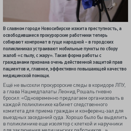
В славном городе Новосибирске изжита преступность, а
освободившиеся прокурорские работники теперь
собирают компромат в гуще народной – в городских
поликлиниках устраивают мобильные пункты по сбору
жалоб «с пылу, с жару». Такая форма работы с
гражданами признана очень действенной защитой прав
пациентов и, главное, эффективно повышающей качество
медицинской помощи.
Ещё не высохли прокурорские следы в коридоре ЛПУ,
а глава Нацмедпалаты Леонид Рошаль гневно
бросил: «Одновременно предлагаем организовать в
каждой поликлинике кабинет следственного
комитета для приема граждан и конференц-зал для
выездных заседаний суда. Хорошо было бы выделить
в поликлинике еще изолятор с клеткой и наручники
для заключения медицинских работников...»