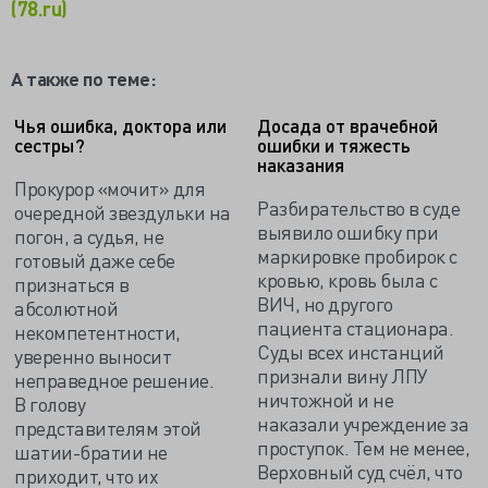
(78.ru)
А также по теме:
Чья ошибка, доктора или
Досада от врачебной
сестры?
ошибки и тяжесть
наказания
Прокурор «мочит» для
Разбирательство в суде
очередной звездульки на
выявило ошибку при
погон, а судья, не
маркировке пробирок с
готовый даже себе
кровью, кровь была с
признаться в
ВИЧ, но другого
абсолютной
пациента стационара.
некомпетентности,
Суды всех инстанций
уверенно выносит
признали вину ЛПУ
неправедное решение.
ничтожной и не
В голову
наказали учреждение за
представителям этой
проступок. Тем не менее,
шатии-братии не
Верховный суд счёл, что
приходит, что их