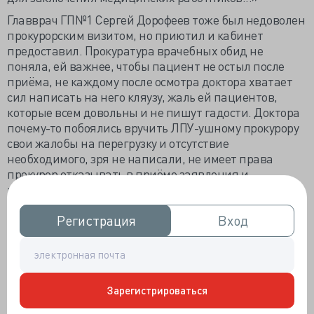
Главврач ГП№1 Сергей Дорофеев тоже был недоволен
прокурорским визитом, но приютил и кабинет
предоставил. Прокуратура врачебных обид не
поняла, ей важнее, чтобы пациент не остыл после
приёма, не каждому после осмотра доктора хватает
сил написать на него кляузу, жаль ей пациентов,
которые всем довольны и не пишут гадости. Доктора
почему-то побоялись вручить ЛПУ-ушному прокурору
свои жалобы на перегрузку и отсутствие
необходимого, зря не написали, не имеет права
прокурор отказывать в приёме заявления и
проведении проверки «по факту».
В унисон с прокурорскими ФФОМС подсчитал
Регистрация
Регистрация
Вход
Вход
недоработки и лечебно-диагностические недостатки,
громко обозначенные «врачебными ошибками», в
историях болезни 490.9 тысяч умерших в процессе
оказания медпомощи. Пришлось сразу же отложить
документы на 60.2 тысячи, не прошедших аутопсии. В
Зарегистрироваться
документации на оставшихся 417 тысяч обнаружено