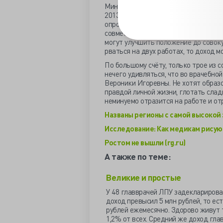
Минздрав отметил и тенденцию к сн
2013 годах до 1.43 в 2015 году. Сов
опросам доктора предпочитают подр
совместителей сегодня осталось едв
могут улучшить положение до совокуп
рваться на двух работах, то доход м
По большому счёту, только трое из 
нечего удивляться, что во врачебно
Вероники Игоревны. Не хотят образ
правдой личной жизни, глотать сла
неминуемо отразится на работе и от
Названы регионы с самой высокой з
Исследование: Как медикам рисую
Ростом не вышли (rg.ru)
А также по теме:
Великие и простые
У 48 главврачей ЛПУ задеклариров
доход превысил 5 млн рублей, то ест
рублей ежемесячно. Здорово живут 
1,2% от всех. Средний же доход гла