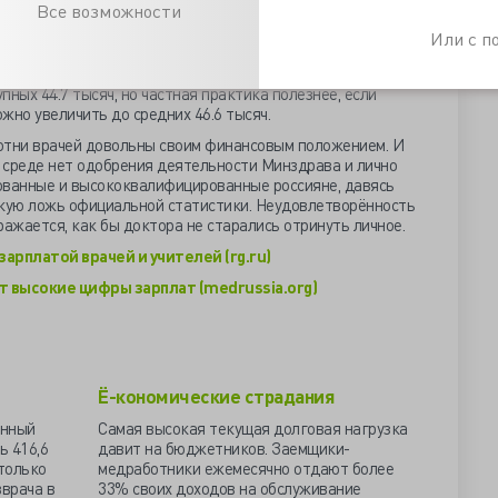
Все возможности
ижению коэффициента совместительства с 1.54 в 2011-
местительство даёт прибавку до трети заработка, но по
Или с 
абатывать не в здравоохранении, внутренних
а 10% на круг. Подработки докторов в частной клинике
ных 44.7 тысяч, но частная практика полезнее, если
ожно увеличить до средних 46.6 тысяч.
сотни врачей довольны своим финансовым положением. И
й среде нет одобрения деятельности Минздрава и лично
ованные и высококвалифицированные россияне, давясь
дкую ложь официальной статистики. Неудовлетворённость
ражается, как бы доктора не старались отринуть личное.
арплатой врачей и учителей (rg.ru)
т высокие цифры зарплат (medrussia.org)
Ё-кономические страдания
анный
Самая высокая текущая долговая нагрузка
ь 416,6
давит на бюджетников. Заемщики-
только
медработники ежемесячно отдают более
вврача в
33% своих доходов на обслуживание