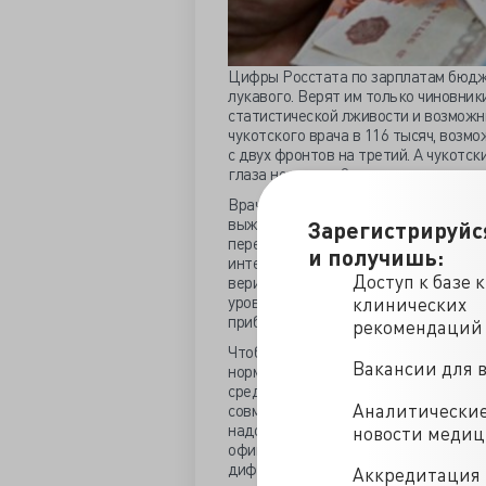
Цифры Росстата по зарплатам бюдже
лукавого. Верят им только чиновники
статистической лживости и возможн
чукотского врача в 116 тысяч, воз
с двух фронтов на третий. А чукотск
глаза не видели?
Врачи перерабатывают не по своей в
выжить. Это показало исследование
Зарегистрируйс
перепроверявшее регулярные утверж
и получишь:
интервьюировали более полутора ты
Доступ к базе 
верить Росстату, то заработки вра
уровню в 170% и даже опережают. Как
клинических
приблизились к официальным отчёта
рекомендаций
Чтобы иметь эти жалкие прОценты, к
Вакансии для 
норматива по ТК, каждый третий паш
средняя зарплата российского доктор
Аналитически
совместительством – 28.5 тысячи, с 
надо учитывать, что заработки врач
новости меди
официальной статистике зарабатываю
дифференциацию в заработках враче
Аккредитация 