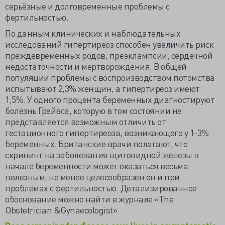
серьёзные и долговременные проблемы с
фертильностью.
По данным клинических и наблюдательных
исследований гипертиреоз способен увеличить риск
преждевременных родов, преэклампсии, сердечной
недостаточности и мертворождения. В общей
популяции проблемы с воспроизводством потомства
испытывают 2,3% женщин, а гипертиреоз имеют
1,5%. У одного процента беременных диагностируют
болезнь Грейвса, которую в том состоянии не
представляется возможным отличить от
гестационного гипертиреоза, возникающего у 1-3%
беременных. Британские врачи полагают, что
скрининг на заболевания щитовидной железы в
начале беременности может оказаться весьма
полезным, не менее целесообразен он и при
проблемах с фертильностью. Детализированное
обоснование можно найти в журнале «The
Obstetrician &Gynaecologist».