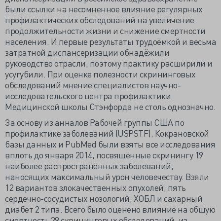
были ссылки на несомненное влияние регулярных
профилактических обследований на увеличение
продолжительности жизни и снижение смертности
населения. И первые результаты трудоёмкой и весьма
затратной диспансеризации обнадёжили
руководство отрасли, поэтому практику расширили и
усугубили. При оценке полезности скрининговых
обследований мнение специалистов научно-
исследовательского центра профилактики
Медицинской школы Стэнфорда не столь однозначно.
За основу из анналов Рабочей группы США по
профилактике заболеваний (USPSTF), Кокрановской
базы данных и PubMed были взяты все исследования
вплоть до января 2014, посвящённые скринингу 19
наиболее распространённых заболеваний,
наносящих максимальный урон человечеству. Взяли
12 вариантов злокачественных опухолей, пять
сердечно-сосудистых нозологий, ХОБЛ и сахарный
диабет 2 типа. Всего было оценено влияние на общую
смертность 39 скрининговых обследований, из