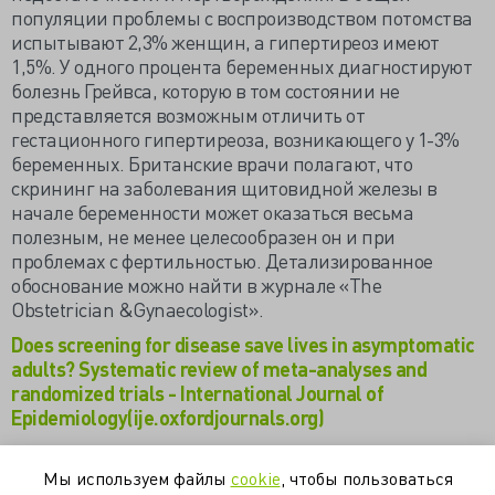
популяции проблемы с воспроизводством потомства
испытывают 2,3% женщин, а гипертиреоз имеют
1,5%. У одного процента беременных диагностируют
болезнь Грейвса, которую в том состоянии не
представляется возможным отличить от
гестационного гипертиреоза, возникающего у 1-3%
беременных. Британские врачи полагают, что
скрининг на заболевания щитовидной железы в
начале беременности может оказаться весьма
полезным, не менее целесообразен он и при
проблемах с фертильностью. Детализированное
обоснование можно найти в журнале «The
Obstetrician &Gynaecologist».
Does screening for disease save lives in asymptomatic
adults? Systematic review of meta-analyses and
randomized trials - International Journal of
Epidemiology(ije.oxfordjournals.org)
Does screening asymptomatic adults for major disease
save lives? It seems not (www.sciencedaily.com)
Мы используем файлы
cookie
, чтобы пользоваться