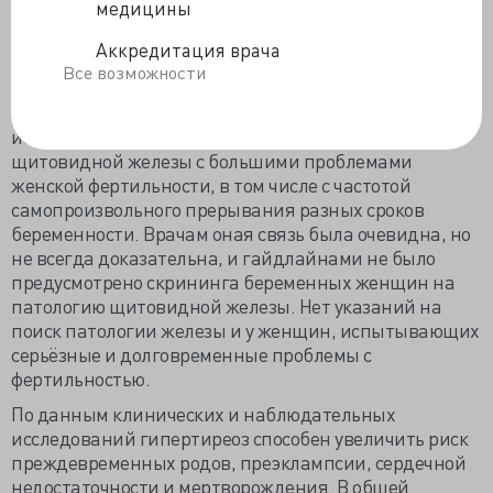
скрининга, но предлагая найти «нужное»
медицины
применение, не ориентируясь на недостижимое и
Аккредитация врача
невозможное снижение общенародной смертности.
Все возможности
Специалисты Бристольского центра репродуктивной
медицины тоже провели узконаправленное обзорное
исследование по корреляции заболеваний
щитовидной железы с большими проблемами
женской фертильности, в том числе с частотой
самопроизвольного прерывания разных сроков
беременности. Врачам оная связь была очевидна, но
не всегда доказательна, и гайдлайнами не было
предусмотрено скрининга беременных женщин на
патологию щитовидной железы. Нет указаний на
поиск патологии железы и у женщин, испытывающих
серьёзные и долговременные проблемы с
фертильностью.
По данным клинических и наблюдательных
исследований гипертиреоз способен увеличить риск
преждевременных родов, преэклампсии, сердечной
недостаточности и мертворождения. В общей