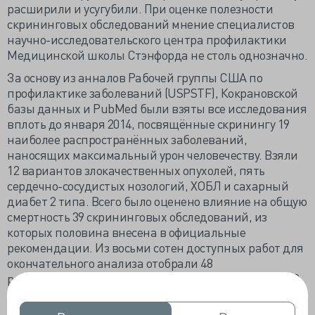
расширили и усугубили. При оценке полезности
скрининговых обследований мнение специалистов
научно-исследовательского центра профилактики
Медицинской школы Стэнфорда не столь однозначно.
За основу из анналов Рабочей группы США по
профилактике заболеваний (USPSTF), Кокрановской
базы данных и PubMed были взяты все исследования
вплоть до января 2014, посвящённые скринингу 19
наиболее распространённых заболеваний,
наносящих максимальный урон человечеству. Взяли
12 вариантов злокачественных опухолей, пять
сердечно-сосудистых нозологий, ХОБЛ и сахарный
диабет 2 типа. Всего было оценено влияние на общую
смертность 39 скрининговых обследований, из
которых половина внесена в официальные
рекомендации. Из восьми сотен доступных работ для
окончательного анализа отобрали 48
рандомизированных клинических исследований и 9
мета-анализов.