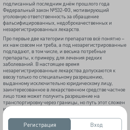
подписанный последним днём прошлого года
Федеральный закон №532-ФЗ, мотивирующий
уголовную ответственность за обращение
фальсифицированных, недоброкачественных и
незарегистрированных лекарств.
Про первые две категории препаратов всё понятно –
их нам совсем ни треба, а под незарегистрированные
подпадают, в том числе, и весьма потребные
препараты, к примеру, для лечения редких
заболеваний. В настоящее время
незарегистрированные лекарства допускаются к
ввозу только по специальному разрешению,
выданному исключительно юридическому лицу,
заинтересованное в лекарственном средстве частное
лицо тоже может получить разрешение на
транспортировку через границы, но путь этот сложен
и долог, посему везут их контрабандой.
Депутат Государственной думы от «Справедливой
России» Ольга Епифанова предложила разработать
Регистрация
Регистрация
Вход
Вход