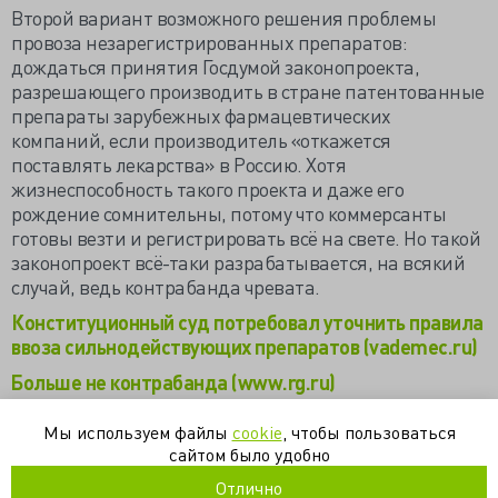
Второй вариант возможного решения проблемы
провоза незарегистрированных препаратов:
дождаться принятия Госдумой законопроекта,
разрешающего производить в стране патентованные
препараты зарубежных фармацевтических
компаний, если производитель «откажется
поставлять лекарства» в Россию. Хотя
жизнеспособность такого проекта и даже его
рождение сомнительны, потому что коммерсанты
готовы везти и регистрировать всё на свете. Но такой
законопроект всё-таки разрабатывается, на всякий
случай, ведь контрабанда чревата.
Конституционный суд потребовал уточнить правила
ввоза сильнодействующих препаратов (vademec.ru)
Больше не контрабанда (www.rg.ru)
Ольга Епифанова: людям, страдающим редкими
Мы используем файлы
cookie
, чтобы пользоваться
заболеваниями, необходимо разрешить
сайтом было удобно
приобретать лекарства за границей
Отлично
(www.olgaepifanova.ru)