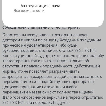
запрещающей перемещение через российскую
Аккредитация врача
границу сильнодействующих средств, не
Все возможности
подпадающих под категорию наркотических и
психотропных, коробочки и спортсменов не
пропустили, без какого-либо ограничения свободы
обладателей упакованного тестостерона.
Спортсмены возмутились: препарат назначен
доктором и куплен по рецепту. Хождение по судам не
принесло им удовлетворения, ибо судьи
руководствовались всё той же статьёй 226.1 УК РФ.
Конституционный суд принял к рассмотрению жалобу
тестостеронщиков и в итоге выдал вердикт об
отсутствии правовой определённости действующей
нормы, что не позволяет разграничивать
запрещенные и разрешенные действия, связанные с
перемещением сильнодействующих препаратов,
допуская признание незаконным любое
перемещение независимо от количества и целей.
Дело горе-спортсменов вернули на пересмотр, статью
226.1 УК РФ – на переделку Госдумы.