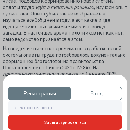
числе, подходов к формированию новой системы
оплаты труда
идёт в пилотных режимах
, изучаем опыт
субъектов». Опыт субъектов не возбраняется
изучаться все 365 дней в году, а вот какие и где
идущие «пилотные режимы» имелись ввиду –
загадка. В настоящее время пилотников нет как нет,
само ведомство признаётся в этом.
На введение пилотного режима по отработке новой
системы оплаты труда потребовалось документально
оформленное благословение правительства -
Постановление от 1 июня 2021 г. № 847. На
приостановку пилотного проекта
до 1 января 2025
года, правительство 5 июля 2022 года выпустило
Постановление № 1205.
Выходит, что пилотный
проект могут начать только с 1 января 2025 года, если
Регистрация
Регистрация
Вход
Вход
раньше, то по Постановлению правительства. Если
так, то анонсированный Мурашко «переход на
единую систему оплаты труда» затягивается.
Когда можно ждать системного нововведения?
Зарегистрироваться
Третий вариант пилотного
проекта
в семи регионах