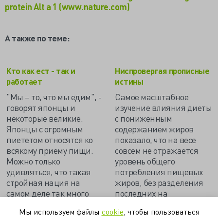
protein Alt a 1 (www.nature.com)
А также по теме:
Кто как ест - так и
Ниспровергая прописные
работает
истины
"Мы – то, что мы едим", -
Самое масштабное
говорят японцы и
изучение влияния диеты
некоторые великие.
с пониженным
Японцы с огромным
содержанием жиров
пиететом относятся ко
показало, что на весе
всякому приему пищи.
совсем не отражается
Можно только
уровень общего
удивляться, что такая
потребления пищевых
стройная нация на
жиров, без разделения
самом деле так много
последних на
ест…
насыщенные,
Мы используем файлы
cookie
, чтобы пользоваться
ненасыщенные и транс-