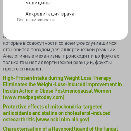
медицины
фруктов споры грибов вдыхаются человеком. Во
влажной и тёплой среде альвеол из спор
Аккредитация врача
освобождается белок Alt1, инициирующий синтез
Все возможности
сильнейшего антиоксиданта кверцетина, что
помогает проращиванию спор. В ответ на такое
внедрение вырабатываются свободные радикалы,
которые в совокупности со всем уже случившимся
становится поводом для аллергической реакции.
Аналогичные механизмы происходят и во фруктах,
только там нет аллергической реакции, фрукты
просто сгнивают.
High-Protein Intake during Weight Loss Therapy
Eliminates the Weight-Loss-Induced Improvement in
Insulin Action in Obese Postmenopausal Women
(www.medpagetoday.com)
Protective effects of mitochondria-targeted
antioxidants and statins on cholesterol-induced
osteoarthritis (www.ncbi.nlm.nih.gov)
Characterisation of a flavonoid ligand of the fungal