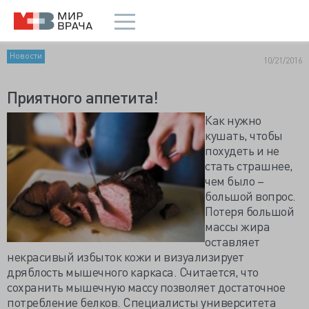
Новости
10/21/2016
Приятного аппетита!
Как нужно
кушать, чтобы
похудеть и не
стать страшнее,
чем было –
большой вопрос.
Потеря большой
массы жира
оставляет
некрасивый избыток кожи и визуализирует
дряблость мышечного каркаса. Считается, что
сохранить мышечную массу позволяет достаточное
потребление белков. Специалисты университета