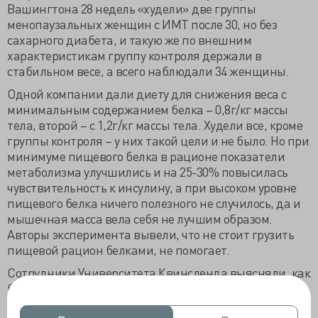
Вашингтона 28 недель «худели» две группы
менопаузальных женщин с ИМТ после 30, но без
сахарного диабета, и такую же по внешним
характеристикам группу контроля держали в
стабильном весе, а всего наблюдали 34 женщины.
Одной компании дали диету для снижения веса с
минимальным содержанием белка – 0,8г/кг массы
тела, второй – с 1,2г/кг массы тела. Худели все, кроме
группы контроля – у них такой цели и не было. Но при
минимуме пищевого белка в рационе показатели
метаболизма улучшились и на 25-30% повысилась
чувствительность к инсулину, а при высоком уровне
пищевого белка ничего полезного не случилось, да и
мышечная масса вела себя не лучшим образом.
Авторы эксперимента вывели, что не стоит грузить
пищевой рацион белками, не помогает.
Сотрудники Университета Квинсленда выясняли, как
богатая холестерином диета отражается на
артритных суставах. Мышам моделировали