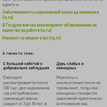
курить и...
Заболеваемость наркоманией упала до минимума
(iz.ru)
В Госдуму внесен законопроект об увольнении за
пьянство на работе (iz.ru)
Накажут за хмурое утро (rg.ru)
А также по теме:
С большой заботой о
Дурь слабых и
добровольно заблудших
немощных
Ежегодно
Мужчины к
рассматривается почти
анальгетикам почти не
100 тыс. дел наркоманов
привыкают, тогда как
«за употребление»,
женщина становится
преимущественно
зависимой практически
сажают от 3 до 10 лет, в
в мгновение ока,