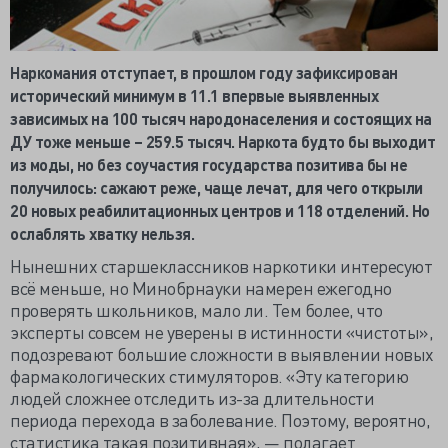
Наркомания отступает, в прошлом году зафиксирован
исторический минимум в 11.1 впервые выявленных
зависимых на 100 тысяч народонаселения и состоящих на
ДУ тоже меньше – 259.5 тысяч. Наркота будто бы выходит
из моды, но без соучастия государства позитива бы не
получилось: сажают реже, чаще лечат, для чего открыли
20 новых реабилитационных центров и 118 отделений. Но
ослаблять хватку нельзя.
Нынешних старшеклассников наркотики интересуют
всё меньше, но Минобрнауки намерен ежегодно
проверять школьников, мало ли. Тем более, что
эксперты совсем не уверены в истинности «чистоты»,
подозревают большие сложности в выявлении новых
фармакологических стимуляторов. «Эту категорию
людей сложнее отследить из-за длительности
периода перехода в заболевание. Поэтому, вероятно,
статистика такая позитивная», — полагает