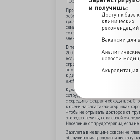
ТФОМС предусмотрено 50 миллионов 
и получишь:
Профсоюзы Приморья, однако же, не
Доступ к базе 
работников здравоохранения в 2012 
клинических
грозились губернатору забастовкой,
семь главврачей. Как выяснилось, 
рекомендаций
сотрудников, «поскольку уровень с
звену от этого показателя не завис
Вакансии для 
В первом квартале 2013 года здрав
Аналитически
200 млн. руб., предусмотренных фонд
новости меди
если в краевых учреждениях вовсе 
скрепя сердцем согласился-таки с 
пожаловалась, что «увеличение зар
Аккредитация 
к дисбалансу в оплате труда в отра
дисбаланс никому не нужен.
Куда деваться – в городе без зарпла
сотрудники Шкотовской ЦРБ в майск
с середины февраля обходиться. Ого
к осени на салатиках-огурчиках хор
Чтобы не отрывать докторов от труд
огородах лечить, пока своей очеред
Население от трудотерапии, если не 
Зарплата в медицине совсем не глав
обслуживания граждан, и чистоту на