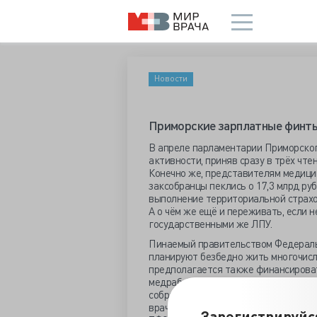
Новости
Приморские зарплатные финт
В апреле парламентарии Приморског
активности, приняв сразу в трёх чте
Конечно же, представителям медицин
заксобранцы пеклись о 17,3 млрд ру
выполнение территориальной страхов
А о чём же ещё и переживать, если 
государственными же ЛПУ.
Пинаемый правительством Федеральн
планируют безбедно жить многочисл
предполагается также финансирова
медработникам, диспансеризацию на
собрание проинформировало, что вы
врачам, переехавшим в сельскую мес
Зарегистрируйс