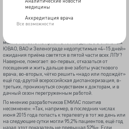
Аналитические новости
Разработчики считают, что пациент способен сам
медицины
спрогнозировать оптимальный час для похода к
доктору и, видимо, за длину очереди у двери его
Аккредитация врача
кабинета нести единоличную ответственность.
Все возможности
Помогает ли эта функция пациентам, если летом в
малонаселённом Центральном округе в 83,4% АПУ
можно попасть на приём в тот же день, а в спальных
ЮВАО, ВАО и Зеленограде недопустимые «4–15 дней»
ожидания приёма светятся в пятой части всех ЛПУ?
Наверное, помогает: во-первых, отказаться от
посещения и жить дальше вне заботы участкового
врача; во-вторых, чётко решить «надо или подождёт»
ещё год-другой всероссийская диспансеризация; в-
третьих, проникнуться сочувствием к докторам, и в
дачный сезон перегруженным работой.
По мнению разработчиков ЕМИАС позитив
несомненен: «Так, например, в последних числах
июня 2015 года попасть к терапевту в тот же день или
на следующие сутки могли 95,2% пациентов, ещё год
назад этот показатель не превышал 52%». Если