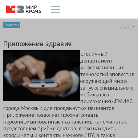
Новости
7/22/2015
Приложение здравия
Столичный
департамент
информационных
технологий оповестил
окружающий мир о
запуске специального
мобильного
приложения «ЕМИАС
города Москвы» для продвинутых пациентов.
Приложение позволяет просматривать
персонифицированные назначения, напоминать о
предстоящем приёме доктора, легко находить
координаты и контакты нужного ЛПУ, а также