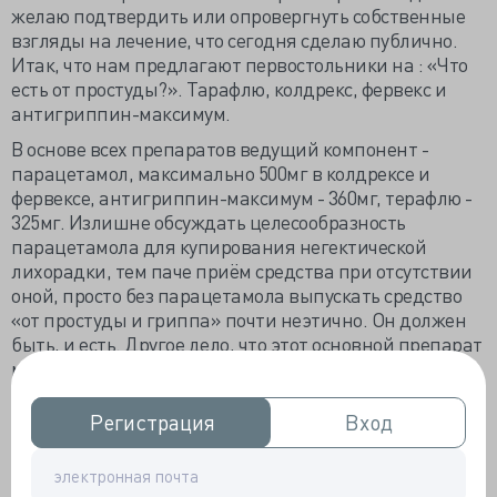
желаю подтвердить или опровергнуть собственные
взгляды на лечение, что сегодня сделаю публично.
Итак, что нам предлагают первостольники на : «Что
есть от простуды?». Тарафлю, колдрекс, фервекс и
антигриппин-максимум.
В основе всех препаратов ведущий компонент -
парацетамол, максимально 500мг в колдрексе и
фервексе, антигриппин-максимум - 360мг, терафлю -
325мг. Излишне обсуждать целесообразность
парацетамола для купирования негектической
лихорадки, тем паче приём средства при отсутствии
оной, просто без парацетамола выпускать средство
«от простуды и гриппа» почти неэтично. Он должен
быть, и есть. Другое дело, что этот основной препарат
можно купить за сущие копейки, но хочется для себя
больного, а потому и сильнее любимого, каких-нибудь
экзерсисов лекарственных, что уважает и понимает
Регистрация
Регистрация
Вход
Вход
фармпроизводитель.
Второй обязательный компонент – аскорбиновая