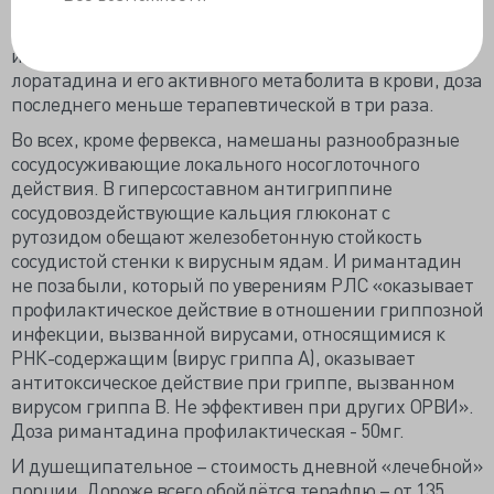
продвинутый лоратадин. Но, чтобы обезопасить от
возможного взаимодействия с разнообразными
ингибиторами CYP, увеличивающих концентрацию
лоратадина и его активного метаболита в крови, доза
последнего меньше терапевтической в три раза.
Во всех, кроме фервекса, намешаны разнообразные
сосудосуживающие локального носоглоточного
действия. В гиперсоставном антигриппине
сосудовоздействующие кальция глюконат с
рутозидом обещают железобетонную стойкость
сосудистой стенки к вирусным ядам. И римантадин
не позабыли, который по уверениям РЛС «оказывает
профилактическое действие в отношении гриппозной
инфекции, вызванной вирусами, относящимися к
РНК-содержащим (вирус гриппа А), оказывает
антитоксическое действие при гриппе, вызванном
вирусом гриппа B. Не эффективен при других ОРВИ».
Доза римантадина профилактическая - 50мг.
И душещипательное – стоимость дневной «лечебной»
порции. Дороже всего обойдётся терафлю – от 135