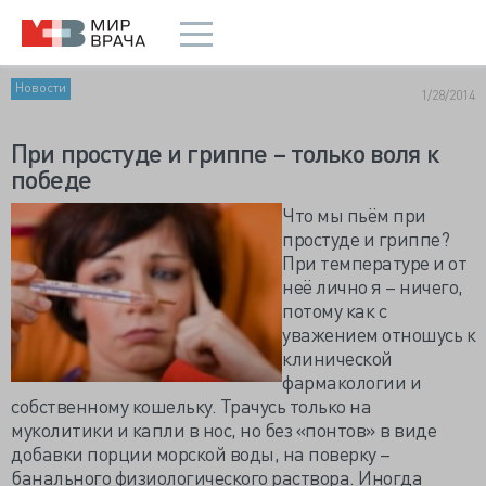
Новости
1/28/2014
При простуде и гриппе – только воля к
победе
Что мы пьём при
простуде и гриппе?
При температуре и от
неё лично я – ничего,
потому как с
уважением отношусь к
клинической
фармакологии и
собственному кошельку. Трачусь только на
муколитики и капли в нос, но без «понтов» в виде
добавки порции морской воды, на поверку –
банального физиологического раствора. Иногда