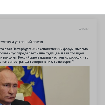
6/7/2021
смятку и уехавший поезд
та стал Петербургский экономический форум, мыслью
ронавирус определяет наше будущее, и в настоящем
и вакцины. Российские вакцины настолько хороши, что
чему иностранцы то верят в них, то не верят?