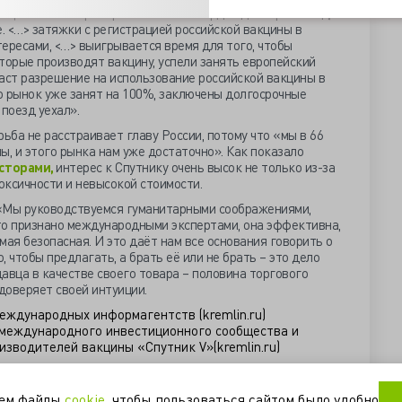
оценивается примерно в 100 миллиардов долларов в год, а
е. <…> затяжки с регистрацией российской вакцины в
ересами, <…> выигрывается время для того, чтобы
торые производят вакцину, успели занять европейский
аст разрешение на использование российской вакцины в
то рынок уже занят на 100%, заключены долгосрочные
поезд уехал».
ьба не расстраивает главу России, потому что «мы в 66
ы, и этого рынка нам уже достаточно». Как показало
есторами,
интерес к Спутнику очень высок не только из-за
оксичности и невысокой стоимости.
 «Мы руководствуемся гуманитарными соображениями,
это признано международными экспертами, она эффективна,
мая безопасная. И это даёт нам все основания говорить о
, чтобы предлагать, а брать её или не брать – это дело
авца в качестве своего товара – половина торгового
 доверяет своей интуиции.
еждународных информагентств (kremlin.ru)
 международного инвестиционного сообщества и
изводителей вакцины «Спутник V»(kremlin.ru)
нт
спутник
экономика
уем файлы
cookie
, чтобы пользоваться сайтом было удобно