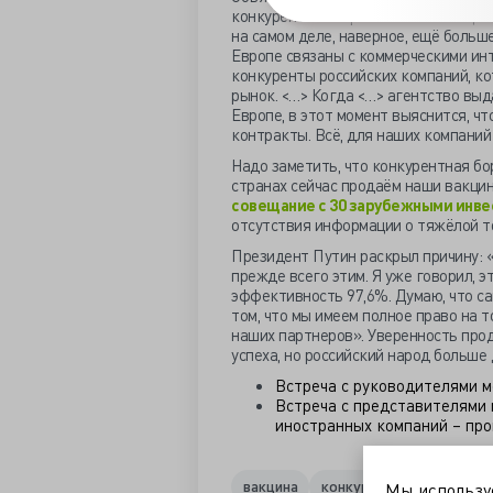
конкурентной борьбы. Рынок вакцин 
на самом деле, наверное, ещё больш
Европе связаны с коммерческими инт
конкуренты российских компаний, ко
рынок. <…> Когда <…> агентство выд
Европе, в этот момент выяснится, ч
контракты. Всё, для наших компаний 
Надо заметить, что конкурентная бор
странах сейчас продаём наши вакцин
совещание с 30 зарубежными инв
отсутствия информации о тяжёлой т
Президент Путин раскрыл причину:
прежде всего этим. Я уже говорил, 
эффективность 97,6%. Думаю, что са
том, что мы имеем полное право на то
наших партнеров». Уверенность прод
успеха, но российский народ больше
Встреча с руководителями м
Встреча с представителями
иностранных компаний – про
вакцина
конкуренция
президе
Мы использ