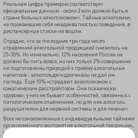
Реальная цифра примерно соответствует
официальным данным - около 3 млн должно быть в
стране больных алкоголизмом». Тайные алкоголики,
не проявившие себя неадекватностью поведения, в
диспансерные списки не вошли.
Отрадно, что за последние три года число
отравлений алкогольной продукцией снизилось на
25-35%. Но изначально, 12% населения России не
должно бы пить вовсе, из них только 2% совершенно
не подготовлены природой к приёму алкогольных
напитков - алкогольдегидрогеназы не дал им
господь. Ещё 10% «страдают алкоголизмом с
соматическим расстройством. Они психически
здоровы, у них не бывает особенностей, связанных с
патологическим опьянением, но для них алкоголь
разрушителен для нервной системы и для печени».
Всех не ознакомленных с индивидуальными тайнами
организменного восприятия алкогольной продукции,
«до того, как начать» господин Брюн приглашает в