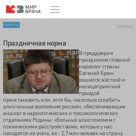
Новости
12/25/2014
Праздничная норма
В преддверии
праздников главный
нарколог страны
Евгений Брюн
решился жёсткой и
нелицеприятной
правдой
приостановить или, хотя бы, несколько ослабить
алкогольные возлияния россиян, обеспечивающие
аншлаг в наркологических и токсикологических
отделениях Родины: «Больных алкоголизмом с
психическими расстройствами, которые у нас
находятся на учёте, их - 2,7 млн человек на страну.