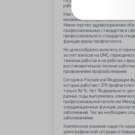
государственной или муниципально
работникам.
Уже приняты и вступили в действие
механизм перехода от выплаты компе
Министерство здравоохранения обес
профессиональных стандартов в сфе
профессионального стандарта специ
функции врача-профпатолога.
Но целесообразно включить в переч
за счёт взносов на ОМС, периодичес
тяжёлых работах и на работах с вре
восстановительное лечение работни
проявлениями профзаболеваний.
Сегодня в Российской Федерации фу
которых работают 378 профпатолого
только 86 %. Нет Федерального цен
разные годы выполнялись клиничес
профессиональной патологии Минздра
координационные функции, рассмотр
заболеваний. Так же необходимо со
заболеваниями.
Комплексное решение задач по охра
демографической ситуации и повыше