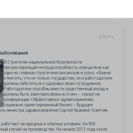
4/28/2014
заболеваний
В Стратегии национальной безопасности
прогрессирующая нетрудоспособность определена как
один из главных стратегических рисков и угроз. «Важно
отметить, что не только государство, но и работодатели
должны заботиться о здоровье своих сотрудников.
Работодатели способны внести существенный вклад и
должны быть заинтересованы в этом», - сказал на
конференции «Эффективное здравоохранение:
социально ориентированный бизнес – будущее
ль министра здравоохранения Сергей Краевой. Осветим
н работают во вредных и опасных условиях. На 500
ный случай на производстве. На начало 2013 года около