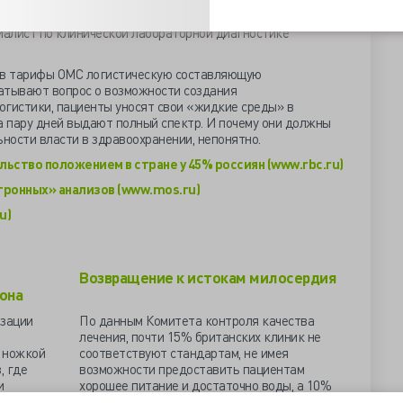
териала. Кроме того, пока есть проблемы с доставкой
ач отдаст пациенту... вот так и набираются лишние 5-6
иалист по клинической лабораторной диагностике
е в тарифы ОМС логистическую составляющую
атывают вопрос о возможности создания
огистики, пациенты уносят свои «жидкие среды» в
а пару дней выдают полный спектр. И почему они должны
ности власти в здравоохранении, непонятно.
ьство положением в стране у 45% россиян (www.rbc.ru)
тронных» анализов (www.mos.ru)
u)
Возвращение к истокам милосердия
иона
зации
По данным Комитета контроля качества
лечения, почти 15% британских клиник не
о ножкой
соответствуют стандартам, не имея
, где
возможности предоставить пациентам
и
хорошее питание и достаточно воды, а 10%
ё
не способны лечить «с должным