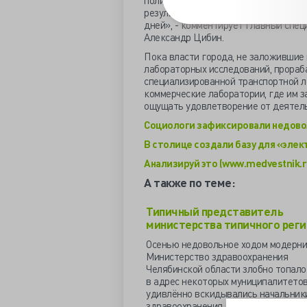
поликлиниках по месту забора биома
результатов. Пока привезут, пока вр
дней», - комментирует главный спец
Александр Цибин.
Пока власти города, не заложивши
лабораторных исследований, прораб
специализированной транспортной л
коммерческие лаборатории, где им з
ощущать удовлетворение от деятель
Социологи зафиксировали недовол
В столице создали базу для «элек
Анализируй это (www.medvestnik.r
А также по теме:
Типичный представитель
министерства типичного рег
Осенью недовольное ходом модерни
Министерство здравоохранения
Челябинской области злобно топал
в адрес некоторых муниципалитетов
удивлённо вскидывались начальник
здравоохранения, уверенные, что вс