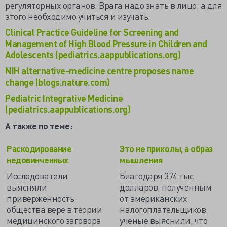
регуляторных органов. Врага надо знать в лицо, а для
этого необходимо учиться и изучать.
Clinical Practice Guideline for Screening and
Management of High Blood Pressure in Children and
Adolescents (pediatrics.aappublications.org)
NIH alternative-medicine centre proposes name
change (blogs.nature.com)
Pediatric Integrative Medicine
(pediatrics.aappublications.org)
А также по теме:
Раскодирование
Это не приколы, а образ
недовинченных
мышления
Исследователи
Благодаря 374 тыс.
выясняли
долларов, полученным
приверженность
от американских
общества вере в теории
налогоплательщиков,
медицинского заговора
ученые выяснили, что