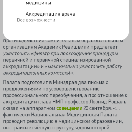
медицины
Некоторые эксперты Палаты считают, что отвечать за
Аккредитация врача
некачественное обучение должен сам
Все возможности
аккредитуемый. Советник главы НМП Плякин уверен,
что
качество
подготовки должно «в первую очередь
беспокоить самих обучающихся
». Для
противодействия сомнительным образовательным
организациям Академик Ревишвили предлагает
ужесточить «фильтр при прохождении процедуры
первичной и первичной специализированной
аккредитации» и «
максимально ужесточить работу
аккредитационных комиссий»
.
Палата подготовит в Минздрав два письма с
предложениями по усовершенствованию
профессионального переобучения, а про отношение к
аккредитации глава НМП профессор Леонид Рошаль
сказал на аппаратном
совещании
20 сентября: «…
фактически Национальная Медицинская Палата
проводит революцию в медицинском образовании,
выстраивает чёткую структуру, ядром которой