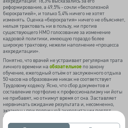
аккредитации: 18,3% высказались за его
реформирование, а 49,5% - сочли «бесполезной
бюрократией», и только 5,4% ничего не хотят
изменять. Оценка «бюрократия» ничего не объясняет,
нельзя трактовать ни в пользу, ни против
существующего НМО голосование за изменение
кадровой политики, имеющую гораздо более
широкую трактовку, нежели наполнение «процесса
аккредитации».
Понятно, что врачей не устраивает регулярная трата
личного времени на
обязательное
по закону
обучение, ежегодный отъём от заслуженного отдыха
50 часов на образование никак не соответствует
Трудовому кодексу. Ясно, что сбор документов и
составление портфолио к профессионализму ни йоты
не прибавят, но отнимут время от сна. Заставляет
нервничать ожидание результата и, несомненно,
экзамены при первичной аккредитации портят
здоровье.
Понятна цель аккредитации – повышение уровня