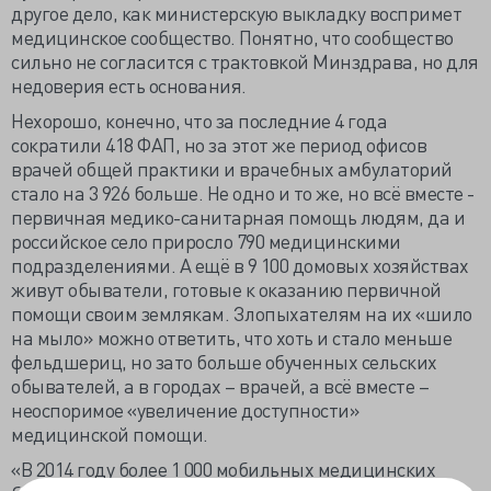
другое дело, как министерскую выкладку воспримет
медицинское сообщество. Понятно, что сообщество
сильно не согласится с трактовкой Минздрава, но для
недоверия есть основания.
Нехорошо, конечно, что за последние 4 года
сократили 418 ФАП, но за этот же период офисов
врачей общей практики и врачебных амбулаторий
стало на 3 926 больше. Не одно и то же, но всё вместе -
первичная медико-санитарная помощь людям, да и
российское село приросло 790 медицинскими
подразделениями. А ещё в 9 100 домовых хозяйствах
живут обыватели, готовые к оказанию первичной
помощи своим землякам. Злопыхателям на их «шило
на мыло» можно ответить, что хоть и стало меньше
фельдшериц, но зато больше обученных сельских
обывателей, а в городах – врачей, а всё вместе –
неоспоримое «увеличение доступности»
медицинской помощи.
«В 2014 году более 1 000 мобильных медицинских