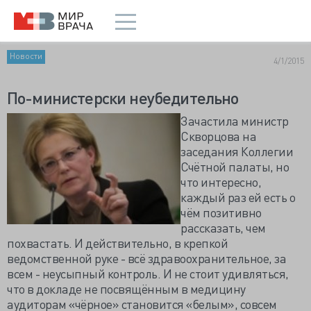
Новости
4/1/2015
По-министерски неубедительно
Зачастила министр
Скворцова на
заседания Коллегии
Счётной палаты, но
что интересно,
каждый раз ей есть о
чём позитивно
рассказать, чем
похвастать. И действительно, в крепкой
ведомственной руке - всё здравоохранительное, за
всем - неусыпный контроль. И не стоит удивляться,
что в докладе не посвящённым в медицину
аудиторам «чёрное» становится «белым», совсем