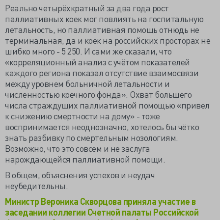
Реально четырёхкратный за два года рост
паллиативных коек мог повлиять на госпитальную
летальность, но паллиативная помощь отнюдь не
терминальная, да и коек на российских просторах не
шибко много - 5 250. И сами же сказали, что
«корреляционный анализ с учётом показателей
каждого региона показал отсутствие взаимосвязи
между уровнем больничной летальности и
численностью коечного фонда». Охват большего
числа страждущих паллиативной помощью «привел
к снижению смертности на дому» - тоже
воспринимается неоднозначно, хотелось бы чётко
знать разбивку по смертельным нозологиям.
Возможно, что это совсем и не заслуга
нарождающейся паллиативной помощи.
В общем, объяснения успехов и неудач
неубедительны.
Министр Вероника Скворцова приняла участие в
заседании коллегии Счетной палаты Российской