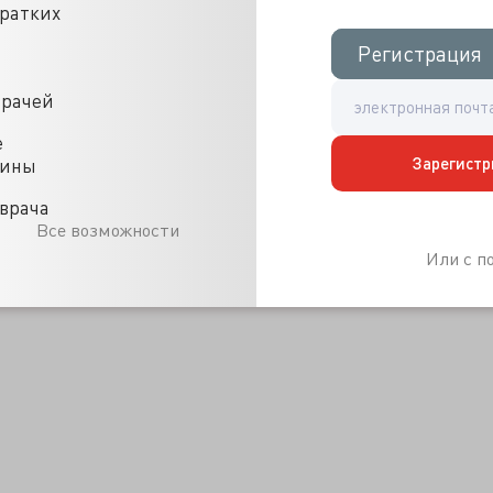
кратких
ночастиц ученые провели в анаэробной среде. И эти
ентрациях, не проявляли совершенно никакой токсичности
Регистрация
Регистрация
ом с нано плавает полноценный ион серебра, то в принципе
.
врачей
ы серебра были по-настоящему эффективными, необходимо
 образования ионов для достижения их желаемой
е
ночастицы серебра бесполезны – полный наноблеф.
Зарегистр
цины
а, как его ион… (science.compulenta.ru)
erial Activity of Silver Nanoparticles (pubs.acs.org)
врача
Все возможности
Или с 