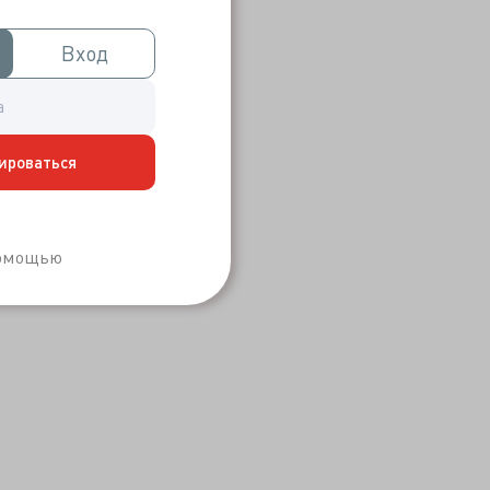
Вход
Вход
ироваться
Забыли пароль?
помощью