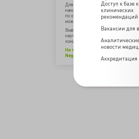
Доступ к базе 
Для исключения окисления синтез на
клинических
наночастицы, даже в огромных конц
по отношению к бактериям. Если ряд
рекомендаций
можно надеяться на какую-то пользу
Вакансии для 
Вывод - для того чтобы наночастиц
научиться контролировать скорость
Аналитически
концентрации. Нерастворимые же на
новости меди
Не так страшна наночастица серебр
Negligible Particle-Specific Antibact
Аккредитация 
/news/polnyy_serebryanyy_nanoblef-12-07-2012