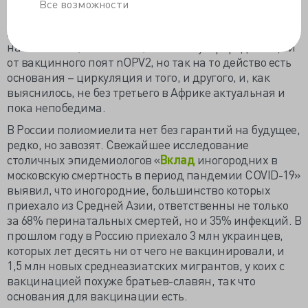
заражения, тогда как старая
вакцина
дала бы как
Все возможности
минимум 30-40 случаев вакцинного полиомиелита.
Африканских детей, конечно, прививают «будьте-
нате» - и от 2, и от 3 типа, а потом бутербродом ещё и
от вакцинного поят nOPV2, но так на то действо есть
основания – циркуляция и того, и другого, и, как
выяснилось, не без третьего в Африке актуальная и
пока непобедима.
В России полиомиелита нет без гарантий на будущее,
редко, но завозят. Свежайшее исследование
столичных эпидемиологов «
Вклад
иногородних в
московскую смертность в период пандемии COVID-19»
выявил, что иногородние, большинство которых
приехало из Средней Азии, ответственны не только
за 68% перинатальных смертей, но и 35% инфекций. В
прошлом году в Россию приехало 3 млн украинцев,
которых лет десять ни от чего не вакцинировали, и
1,5 млн новых среднеазиатских мигрантов, у коих с
вакцинацией похуже братьев-славян, так что
основания для вакцинации есть.