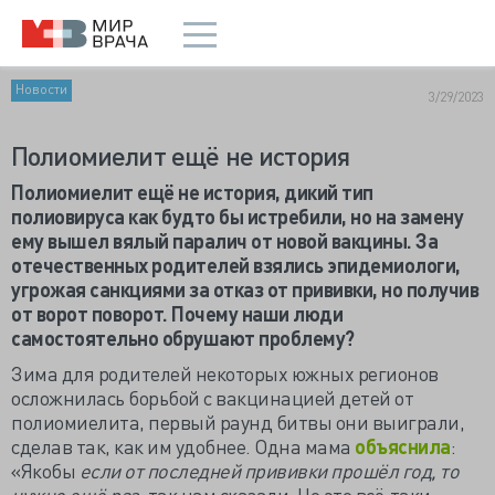
Новости
3/29/2023
Полиомиелит ещё не история
Полиомиелит ещё не история, дикий тип
полиовируса как будто бы истребили, но на замену
ему вышел вялый паралич от новой вакцины. За
отечественных родителей взялись эпидемиологи,
угрожая санкциями за отказ от прививки, но получив
от ворот поворот. Почему наши люди
самостоятельно обрушают проблему?
Зима для родителей некоторых южных регионов
осложнилась борьбой с вакцинацией детей от
полиомиелита, первый раунд битвы они выиграли,
сделав так, как им удобнее. Одна мама
объяснила
:
«Якобы
если от последней прививки прошёл год, то
нужно ещё раз
, так нам сказали. Но это всё-таки