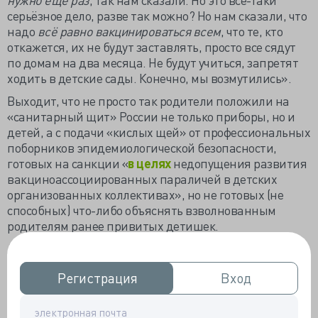
серьёзное дело, разве так можно? Но нам сказали, что
надо
всё равно
вакцинироваться всем
, что те, кто
откажется, их не будут заставлять, просто все сядут
по домам на два месяца. Не будут учиться, запретят
ходить в детские сады. Конечно, мы возмутились».
Выходит, что не просто так родители положили на
«санитарный щит» России не только приборы, но и
детей, а с подачи «кислых щей» от профессиональных
поборников эпидемиологической безопасности,
готовых на санкции «
в целях
недопущения развития
вакциноассоциированных параличей в детских
организованных коллективах», но не готовых (не
способных) что-либо объяснять взволнованным
родителям ранее привитых детишек.
Действительно, зачем рассказывать про вредность
полиомиелита, если ему
тысячи лет
, итак все знают.
Регистрация
Регистрация
Вход
Вход
Если бы не пандемии чёрной оспы и чумы, то
полиомиелит стал бы инфекционным лидером
Средневековья. То было давно, в отказавшемся от