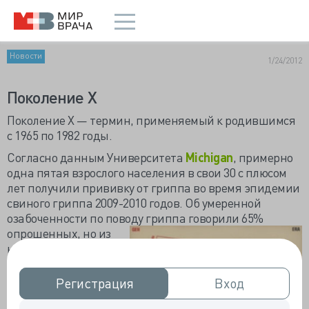
Новости
1/24/2012
Поколение Х
Поколение X — термин, применяемый к родившимся
с 1965 по 1982 годы.
Согласно данным Университета
Michigan
, примерно
одна пятая взрослого населения в свои 30 с плюсом
лет получили прививку от гриппа во время эпидемии
свиного гриппа 2009-2010 годов. Об умеренной
озабоченности по поводу гри
ппа говорили 65%
опрошенных, но из
них 60% четко
отслеживали
сообщения об
Регистрация
Регистрация
Вход
Вход
эпидемических
событиях.