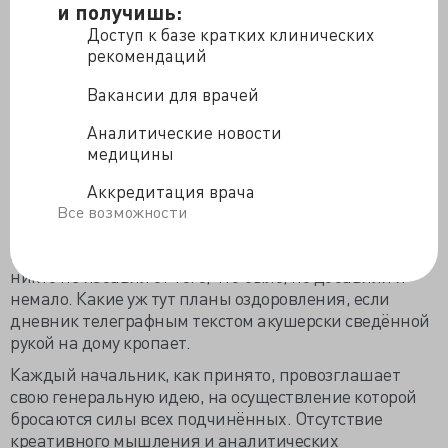
самого современного, скрининга. Правительство,
и получишь:
конечно, в 2013 году на эти цели выделило около 50
Доступ к базе кратких клинических
миллиардов рублей, потому от программы ждут
рекомендаций
эффекта, а не формальное освоение денег. Но
результат зависит не только от затрат. Любой
Вакансии для врачей
практический врач до начала программы в душе
Аналитические новости
объявил её провальной, но его не спрашивали.
медицины
И не из-за того, что за одного диспансерного
учреждению платят пшик - 266,3 рубля, наши доктора
Аккредитация врача
и за меньшее спину гнут и рвут себя на части.
Все возможности
Бесконечное навешивание забот и дел на
поликлинического доктора – не беспредельно, его
никто не избавил от того, что было, но добавили и
немало. Какие уж тут планы оздоровления, если
дневник телеграфным текстом акушерски сведённой
рукой на дому кропает.
Каждый начальник, как принято, провозглашает
свою генеральную идею, на осуществление которой
бросаются силы всех подчинённых. Отсутствие
креативного мышления и аналитических