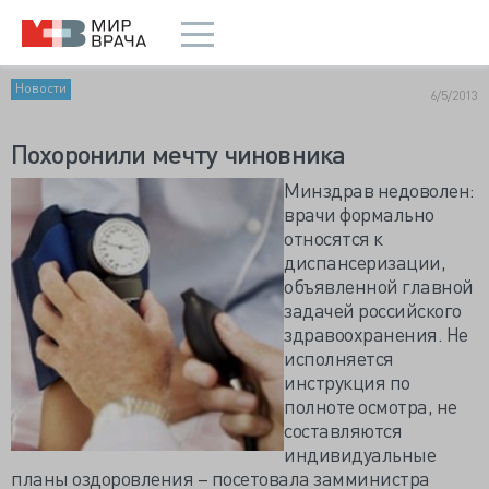
Новости
6/5/2013
Похоронили мечту чиновника
Минздрав недоволен:
врачи формально
относятся к
диспансеризации,
объявленной главной
задачей российского
здравоохранения. Не
исполняется
инструкция по
полноте осмотра, не
составляются
индивидуальные
планы оздоровления – посетовала замминистра