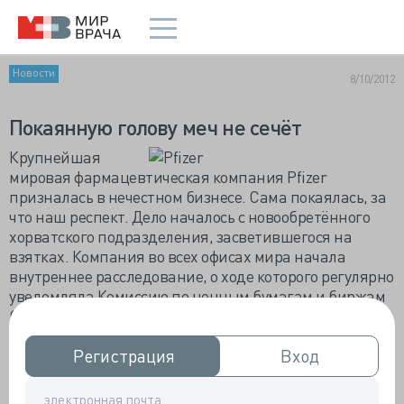
Новости
8/10/2012
Покаянную голову меч не сечёт
Крупнейшая
мировая фармацевтическая компания Pfizer
призналась в нечестном бизнесе. Сама покаялась, за
что наш респект. Дело началось с новообретённого
хорватского подразделения, засветившегося на
взятках. Компания во всех офисах мира начала
внутреннее расследование, о ходе которого регулярно
уведомляла Комиссию по ценным бумагам и биржам
США (SEC).
В общем, оглашённые суммы взяток мизерные, к
Регистрация
Регистрация
Вход
Вход
примеру, «дочки» фармконцерна Wyeth и Pfizer HCP
за десятилетие с 1997 по 2006 год заплатили чуть
более 2 млн. долларов взяток. В России, что-то около