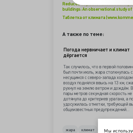
Reduced cognitive function during 
buildings: An observational study of
Таблетка от климата (www.kommer
А также по теме:
Погода нервничает и климат
дёргается
Так случилось, что в первой половин
был почти июль, жара столкнулась с
несущимся с северо-запада холодом
воздух поднялся ввысь на 13 км, сжа
рухнул на землю ветром и дождём. 
пары метров секундная скорость не
дотянула до критериев урагана, а п
удосужилась отметки, требующей в
общеизвестных предупреждений…
жара
климат
метеозависимос
Мы использ