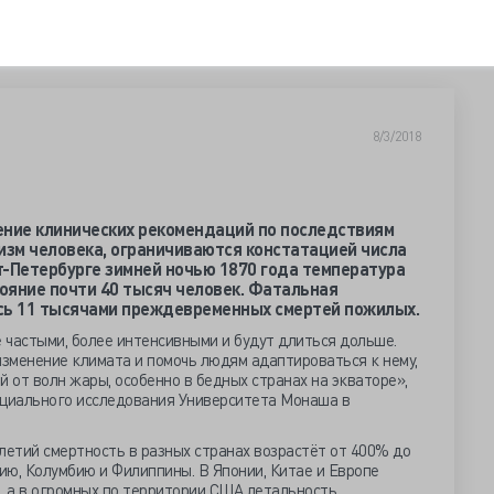
8/3/2018
ление клинических рекомендаций по последствиям
изм человека, ограничиваются констатацией числа
т-Петербурге зимней ночью 1870 года температура
тояние почти 40 тысяч человек. Фатальная
сь 11 тысячами преждевременных смертей пожилых.
 частыми, более интенсивными и будут длиться дольше.
изменение климата и помочь людям адаптироваться к нему,
й от волн жары, особенно в бедных странах на экваторе»,
циального исследования Университета Монаша в
летий смертность в разных странах возрастёт от 400% до
ию, Колумбию и Филиппины. В Японии, Китае и Европе
 а в огромных по территории США летальность