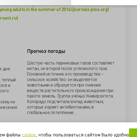
a heat wave among residents of non-air-conditioned
 young adults in the summer of 2016 (journals.plos.org)
sant.ru)
Прогноз погоды
Шестую часть парниковых газов составляет
метан, он второй после углекислого газа.
е дня
Основной источник его производства –
сельское хозяйство: он выделяется
, теплый
животными и образуется при гниении
лся и
веществ растительного происхождения при
Всего
пахоте земель. Группа учёных Университета
Колорадо подсчитала вклад животных,
осему не
которых кормят антибиотиками, в
ынесения
глобальное потепление…
ть
неврология
погода
уем файлы
cookie
, чтобы пользоваться сайтом было удобно