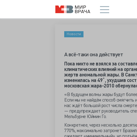
Новости
А всё-таки она действует
Пока никто не взялся за состав
климатических влияний на орган
жертв аномальной жары. В Санк
изменилась на 49˚, ухудшив сос
московская жара-2010 обернула
«В будущем волны жары будут более
Если мы не найдём способ смягчить 
нас ждёт большой рост числа смерте
— предупреждает руководитель спе
Мельбурне Юймин Го.
Конкретнее, через несколько десяти
770%, максимально затронет Бразил
ожидают «минимальный», но подъём,