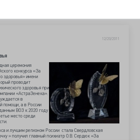
12/20/2011
вья
одная церемония
ского конкурса «За
о здоровья» имени
торый проводит
ихического здоровья при
мпании «АстраЗенека».
уждается в
 помощи, а в России
 данным ВОЗ к 2020 году
ретье место среди
сти.
са и лучшим регионом России стала Свердловская
чку » получил главный психиатр О.В. Сердюк «За