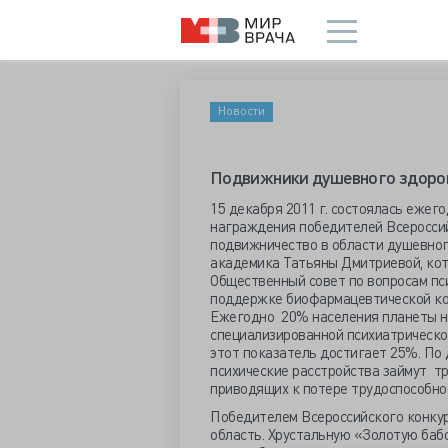
Новости
Подвижники душевного здоро
15 декабря 2011 г. состоялась ежег
награждения победителей Всероссий
подвижничество в области душевног
академика Татьяны Дмитриевой, ко
Общественный совет по вопросам пс
поддержке биофармацевтической ко
Ежегодно 20% населения планеты н
специализированной психиатрической
этот показатель достигает 25%. По
психические расстройства займут т
приводящих к потере трудоспособно
Победителем Всероссийского конкур
область. Хрустальную «Золотую бабо