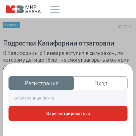
Новости
10/12/2011
Подростки Калифорнии отзагорали
В Калифорнии с 1 января вступит в силу закон, по
которому дети до 18 лет не смогут загорать в солярии
даже при наличии разрешения от родителей.
Закон
был
Регистрация
Регистрация
Вход
Вход
принят
после
размеще
ния
Зарегистрироваться
результа
тов
исследов
ания,