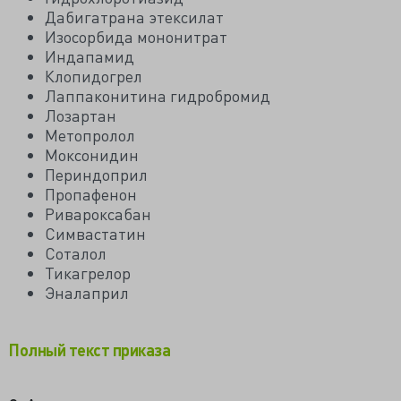
Дабигатрана этексилат
Изосорбида мононитрат
Индапамид
Клопидогрел
Лаппаконитина гидробромид
Лозартан
Метопролол
Моксонидин
Периндоприл
Пропафенон
Ривароксабан
Симвастатин
Соталол
Тикагрелор
Эналаприл
Полный текст приказа