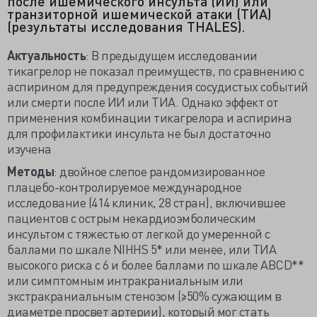
после ишемического инсульта (ИИ) или
транзиторной ишемической атаки (ТИА)
(результаты исследования THALES).
Актуальность
: В предыдущем исследовании
тикагрелор не показал преимуществ, по сравнению с
аспирином для предупреждения сосудистых событий
или смерти после ИИ или ТИА. Однако эффект от
применения комбинации тикагрелора и аспирина
для профилактики инсульта не был достаточно
изучена
Методы
: двойное слепое рандомизированное
плацебо-контролируемое международное
исследование (414 клиник, 28 стран), включившее
пациентов с острым некардиоэмболическим
инсультом с тяжестью от легкой до умеренной с
баллами по шкале NIHHS 5* или менее, или ТИА
высокого риска с 6 и более баллами по шкале ABCD**
или симптомным интракраниальным или
экстракраниальным стенозом (≥50% сужающим в
диаметре просвет артерии), который мог стать