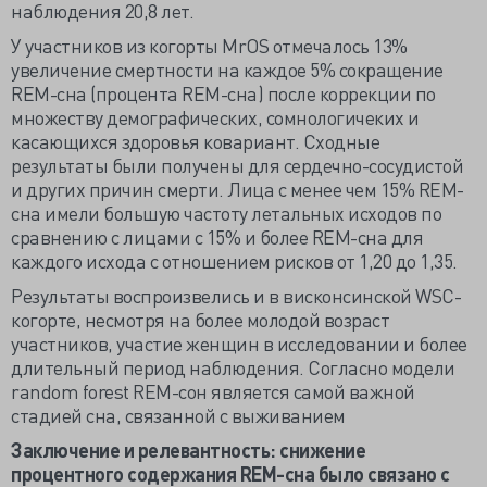
наблюдения 20,8 лет.
У участников из когорты MrOS отмечалось 13%
увеличение смертности на каждое 5% сокращение
REM-сна (процента REM-сна) после коррекции по
множеству демографических, сомнологичеких и
касающихся здоровья ковариант. Сходные
результаты были получены для сердечно-сосудистой
и других причин смерти. Лица с менее чем 15% REM-
сна имели большую частоту летальных исходов по
сравнению с лицами с 15% и более REM-сна для
каждого исхода с отношением рисков от 1,20 до 1,35.
Результаты воспроизвелись и в висконсинской WSC-
когорте, несмотря на более молодой возраст
участников, участие женщин в исследовании и более
длительный период наблюдения. Согласно модели
random forest REM-сон является самой важной
стадией сна, связанной с выживанием
Заключение и релевантность: снижение
процентного содержания REM-сна было связано с