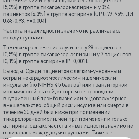
(5,0%) в группе тикагрелор+аспирин и у 354
пациентов (6,3%) в группе аспирина (ОР 0,79; 95% ДИ
0,68-0,93, Р=0,004).
Частота инвалидности значимо не различалась
между группами.
Тяжелое кровотечение случилось у 28 пациентов
(0,5%) в группе тикагрелор-аспирин и у 7 пациентов
(0,1%) в группе аспирина (Р=0,001).
Выводы: Среди пациентов с легким-умеренным
острым некардиоэмболическим ишемическим
инсультом (по NIHHS ≤ 5 баллов) или транзиторной
ишемической атакой, которым не проводили
внутривенный тромболизис или эндоваскулярное
вмешательство, общий риск инсульта или смерти в
течение 30 дней был ниже при применении
тикарелора+аспирин, чем при применении только
аспирина, однако частота инвалидности значимо не
отличалась между двумя группами. Тяжелое
кровотечение более часто отмечалось в группе