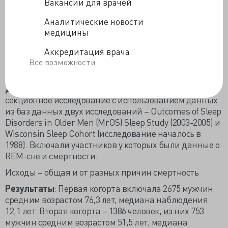
Вакансии для врачей
информации о взаимосвязи между REM-сном и
Аналитические новости
смертностью
медицины
Целью
данного исследования было оценить связан
ли REM-сон с повышенным риском летального исхода
Аккредитация врача
в 2 независимых когортах и выяснить, может ли
Все возможности
другая фаза сна запускать эти находки
Дизайн
: многоцентровое популяционное кросс-
секционное исследование с использованием данных
из баз данных двух исследований – Outcomes of Sleep
Disorders in Older Men (MrOS) Sleep Study (2003-2005) и
Wisconsin Sleep Cohort (исследование началось в
1988). Включали участников у которых были данные о
REM-сне и смертности.
Исходы – общая и от разных причин смертность
Результаты
: Первая когорта включала 2675 мужчин
средним возрастом 76,3 лет, медиана наблюдения
12,1 лет. Вторая когорта – 1386 человек, из них 753
мужчин средним возрастом 51,5 лет, медиана