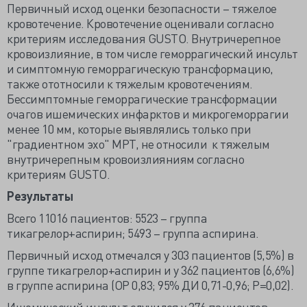
Первичный исход оценки безопасности – тяжелое
кровотечение. Кровотечение оценивали согласно
критериям исследования GUSTO. Внутричерепное
кровоизлияние, в том числе геморрагический инсульт
и симптомную геморрагическую трансформацию,
также ототносили к тяжелым кровотечениям.
Бессимптомные геморрагические трансформации
очагов ишемических инфарктов и микрогеморрагии
менее 10 мм, которые выявлялись только при
"градиентном эхо" МРТ, не относили к тяжелым
внутричерепным кровоизлияниям согласно
критериям GUSTO.
Результаты
Всего 11016 пациентов: 5523 – группа
тикагрелор+аспирин; 5493 – группа аспирина.
Первичный исход отмечался у 303 пациентов (5,5%) в
группе тикагрелор+аспирин и у 362 пациентов (6,6%)
в группе аспирина (ОР 0,83; 95% ДИ 0,71-0,96; Р=0,02).
Ишемический инсульт случился у 276 пациентов