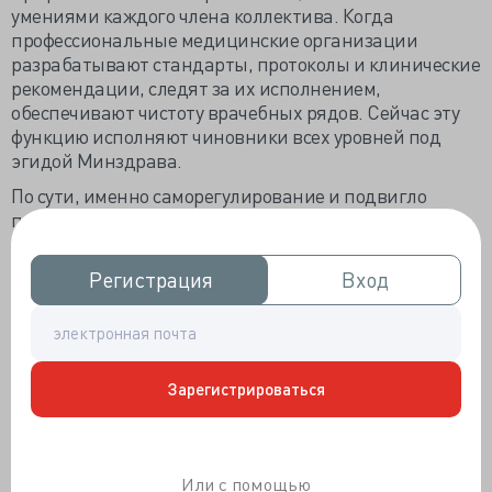
умениями каждого члена коллектива. Когда
профессиональные медицинские организации
разрабатывают стандарты, протоколы и клинические
рекомендации, следят за их исполнением,
обеспечивают чистоту врачебных рядов. Сейчас эту
функцию исполняют чиновники всех уровней под
эгидой Минздрава.
По сути, именно саморегулирование и подвигло
профессора Рошаля к созданию профессиональной
медицинской ассоциации. Особенно активно
Национальная медицинская палата продвигает
Регистрация
Регистрация
Вход
Вход
корпоративное право юридической защиты врачей и
сделала немало шагов по его реализации, в
частности, несколько десятков юристов выразили
желание подключиться к защите врачей по реальным
судебным делам, а эксперты Палаты успешно этим
Зарегистрироваться
занимаются уже два года.
Минздрав, понимая, что саморегулирование – веяние
времени и от него не спрячешься, не упирался и
Или с помощью