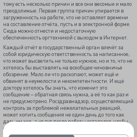
тому есть несколько причин и все они весомые и мало
преодолимые. Первая группа причин упирается в
загруженность на работе, что не оставляет времени
на составление отчёта, пусть и в электронной форме.
Сюда можно отнести и недостаточную
обеспеченность оргтехникой с выходом в Интернет.
Каждый отчёт в государственный орган влечёт за
собой юридическую ответственность за написанное,
что может высветить не только нужное, но и то, что не
хотелось бы выставлять на всеобщее чиновничье
обозрение. Мало ли что раскопают, может ещё и
обвинят в неумелости и некомпетентности. И ещё
доктору хотелось бы знать, что изменит это
сообщение – обратная связь нужна, а её то как раз и
не предусмотрено. Росздравнадзор, осуществляющий
контроль за проблемой нежелательных реакций,
может копить сообщения не один день до того как
дать им ход, а «я тут после работы оставался, чтобы
отчёт составить, личное время тратил, а они не
шелохнулись».