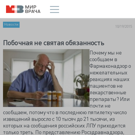
Новости
10/19/2015
Побочная не святая обязанность
Почему мы не
сообщаем в
Фармаконадзор о
нежелательных
реакциях наших
пациентов не
лекарственные
препараты? Или
почти не
сообщаем, потому что в последнюю пятилетку число
извещений выросло с 10 тысяч до 21 тысячи, из
которых на сообщения российских ЛПУ приходится
только треть. По представлению Росздравнадзора,