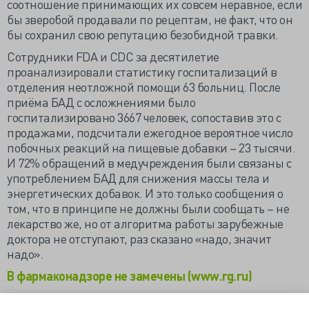
соотношение принимающих их совсем неравное, если
бы зверобой продавали по рецептам, не факт, что он
бы сохранил свою репутацию безобидной травки.
Сотрудники FDA и CDC за десятилетие
проанализировали статистику госпитализаций в
отделения неотложной помощи 63 больниц. После
приёма БАД с осложнениями было
госпитализировано 3667 человек, сопоставив это с
продажами, подсчитали ежегодное вероятное число
побочных реакций на пищевые добавки – 23 тысячи.
И 72% обращений в медучреждения были связаны с
употреблением БАД для снижения массы тела и
энергетических добавок. И это только сообщения о
том, что в принципе не должны были сообщать – не
лекарство же, но от алгоритма работы зарубежные
доктора не отступают, раз сказано «надо, значит
надо».
В фармаконадзоре не замечены (www.rg.ru)
Лечение травами опасней приема антидепрессантов