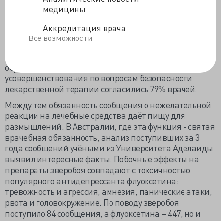
научной фармакологической сути. Применяют
медицины
препараты «off-label» - не по разрешённым
инструкцией показаниям 23% врачей, причём 40%
Аккредитация врача
нарушений приходится на педиатрическую практику.
Все возможности
В такой ситуации разве можно писать отчёт,
«заметут» и накажут. С необходимостью специальных
обучающих программ и циклов тематического
усовершенствования по вопросам безопасности
лекарственной терапии согласились 79% врачей.
Между тем обязанность сообщения о нежелательной
реакции на лечебные средства даёт пищу для
размышлений. В Австралии, где эта функция - святая
врачебная обязанность, анализ поступивших за 3
года сообщений учёными из Университета Аделаиды
выявил интересные факты. Побочные эффекты на
препараты зверобоя совпадают с токсичностью
популярного антидепрессанта флуоксетина:
тревожность и агрессия, амнезия, панические атаки,
рвота и головокружение. По поводу зверобоя
поступило 84 сообщения, а флуоксетина – 447, но и