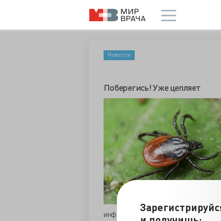
Новости
Поберегись! Уже цепляет
Зарегистрируйс
инфекциям весьма напряженная. И х
и получишь: