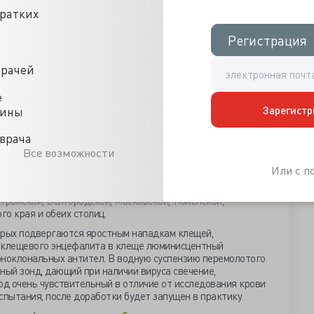
а, сельскохозяйственные животные и собачки приносили
кратких
куда они ехали в личном транспорте и электричках в
Регистрация
Регистрация
считываемый с 1 апреля по 1 октября, в стране было
на случаев обращения граждан в медицинские учреждения
врачей
сленность пострадавших почти на четверть превысила
ной покусами уже помечено население Свердловской
е
Зарегистр
цины
ом заболело 2308 человек, особенно высокий процент
 Красноярском крае и Новосибирской, Кемеровской,
врача
бошлось без случаев КВЭ и в европейской части страны,
Все возможности
мечена в Кировской и Вологодской областях, Карелии и
Или с 
случаев, там же, где и инфицирование КВЭ, плюс активно
тромской, Белгородской, Московской, Тюменской,
о края и обеих столиц.
орых подвергаются яростным нападкам клещей,
а клещевого энцефалита в клеще люминисцентный
оноклональных антител. В водную суспензию перемолотого
ый зонд, дающий при наличии вируса свечение,
д очень чувствительный в отличие от исследования крови
спытания, после доработки будет запущен в практику.