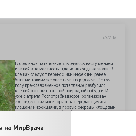
4/6/2016
Глобальное потепление улыбнулось наступлением
клещей в те местности, где их никогда не знали. В
клещах следуют переносчики инфекций, ранее
бывшие такими же опасными, но редкими. В этом
году преждевременное потепление разбудило
клещей раньше плановой природной побудки. И
уже с апреля Роспотребнадзором организован
еженедельный мониторинг за передающимися
клещами инфекциями, в первую очередь, клещевым
вирусным энцефалитом (КВЭ).
Который год на территории России
эпидемиологическая ситуация по клещевым
я на МирВрача
оть большая часть заражений происходила в лесных