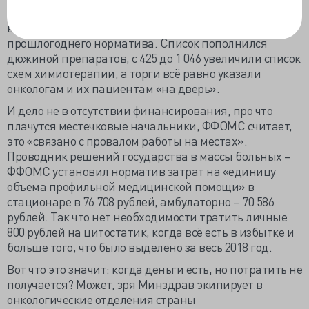
регионах, когда государство дополнительно
выделило 70 млрд рублей, половину от
прошлогоднего норматива. Список пополнился
дюжиной препаратов, с 425 до 1 046 увеличили список
схем химиотерапии, а торги всё равно указали
онкологам и их пациентам «на дверь».
И дело не в отсутствии финансирования, про что
плачутся местечковые начальники, ФФОМС считает,
это «связано с провалом работы на местах».
Проводник решений государства в массы больных –
ФФОМС установил норматив затрат на «единицу
объема профильной медицинской помощи» в
стационаре в 76 708 рублей, амбулаторно – 70 586
рублей. Так что нет необходимости тратить личные
800 рублей на цитостатик, когда всё есть в избытке и
больше того, что было выделено за весь 2018 год.
Вот что это значит: когда деньги есть, но потратить не
получается? Может, зря Минздрав экипирует в
онкологические отделения страны