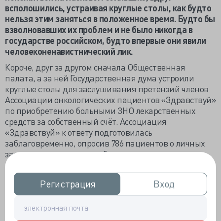
всполошились, устраивая круглые столы, как будто
нельзя этим заняться в положенное время. Будто бы
взволновавших их проблем и не было никогда в
государстве российском, будто впервые они явили
человеконенавистнический лик.
Короче, друг за другом сначала Общественная
палата, а за ней Государственная дума устроили
круглые столы для заслушивания претензий членов
Ассоциации онкологических пациентов «Здравствуй»
по приобретению больными ЗНО лекарственных
средств за собственный счёт. Ассоциация
«Здравствуй» к ответу подготовилась
заблаговременно, опросив 786 пациентов о личных
затратах на льготные и обещаемые государством
противоопухолевые препараты.
Голосом пациентов стала член Общественного совета
Регистрация
Регистрация
Вход
Вход
по доступности медпомощи при Минздраве РФ
Ирина Боровова. Как выяснилось, большинство
отдают на лекарства до 10 тысяч, но иногда может