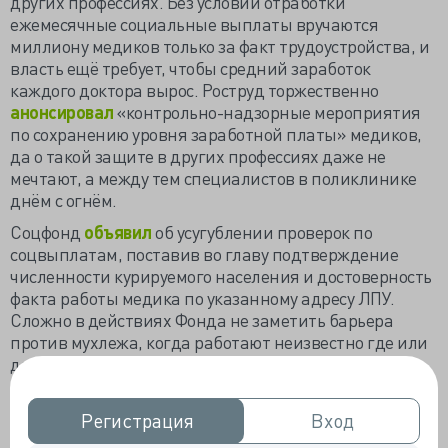
других профессиях. Без условий отработки
ежемесячные социальные выплаты вручаются
миллиону медиков только за факт трудоустройства, и
власть ещё требует, чтобы средний заработок
каждого доктора вырос. Роструд торжественно
анонсировал
«контрольно-надзорные мероприятия
по сохранению уровня заработной платы» медиков,
да о такой защите в других профессиях даже не
мечтают, а между тем специалистов в поликлинике
днём с огнём.
Соцфонд
объявил
об усугублении проверок по
соцвыплатам, поставив во главу подтверждение
численности курируемого населения и достоверность
факта работы медика по указанному адресу ЛПУ.
Сложно в действиях Фонда не заметить барьера
против мухлежа, когда работают неизвестно где или
даже не работают, ведь на приём-то не попасть, а
зарплату с ССВ получают. Медикам могут быть
обидны новые критерии с проверкой населения, как
Регистрация
Регистрация
Вход
Вход
будто не за ответственную и сложную работу платят, а