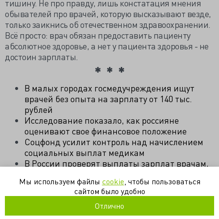
тишину. Не про правду, лишь констатация мнения
обывателей про врачей, которую высказывают везде,
только заикнись об отечественном здравоохранении.
Всё просто: врач обязан предоставить пациенту
абсолютное здоровье, а нет у пациента здоровья - не
достоин зарплаты.
В малых городах госмедучреждения ищут
врачей без опыта на зарплату от 140 тыс.
рублей
Исследование показало, как россияне
оценивают свое финансовое положение
Соцфонд усилит контроль над начислением
социальных выплат медикам
В России проверят выплаты зарплат врачам,
получающим единую соцвыплату
Мы используем файлы
cookie
, чтобы пользоваться
сайтом было удобно
зарплата
минздрав
пациенты
соцфонд
Отлично