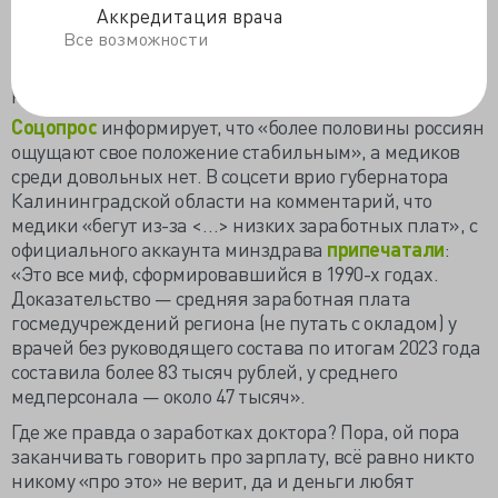
Аккредитация врача
время, то работа официантом буде куда выгоднее.
Все возможности
Обывателю всё равно на среднее арифметическое, он
негодует, доколе «по вине врачей» будут нездоровых
рожать.
Соцопрос
информирует, что «более половины россиян
ощущают свое положение стабильным», а медиков
среди довольных нет. В соцсети врио губернатора
Калининградской области на комментарий, что
медики «бегут из-за <…> низких заработных плат», с
официального аккаунта минздрава
припечатали
:
«Это все миф, сформировавшийся в 1990-х годах.
Доказательство — средняя заработная плата
госмедучреждений региона (не путать с окладом) у
врачей без руководящего состава по итогам 2023 года
составила более 83 тысяч рублей, у среднего
медперсонала — около 47 тысяч».
Где же правда о заработках доктора? Пора, ой пора
заканчивать говорить про зарплату, всё равно никто
никому «про это» не верит, да и деньги любят