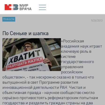
Новости
9/26/2013
По Сеньке и шапка
«Российская
академия наук играет
ключевую роль в
системе
государственного
управления
российским
обществом», - так нескромно сказано в только что
выпущенной в свет Программе развития
инновационной деятельности РАН. Чистая и
объективная правда - научное сообщество смогло
серьёзно противостоять реформаторским попыткам
государства и разделить граждан страны на два