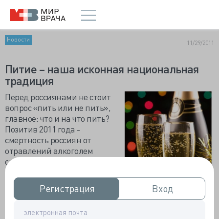
Новости
11/29/2011
Питие – наша исконная национальная
традиция
Перед россиянами не стоит
вопрос «пить или не пить»,
главное: что и на что пить?
Позитив 2011 года -
смертность россиян от
отравлений алкоголем
снизилась почти на треть. Как
считает Минздрав, число
больных алкоголизмом
Регистрация
Регистрация
Вход
Вход
сократилось на семь
процентов. Не исключено, что
эти семь процентов были так