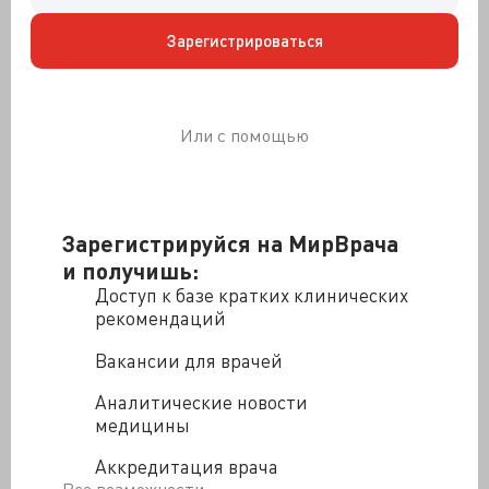
пьяны, что их при пересчете
просто не заметили.
Зарегистрироваться
Минздрав провел опрос по оригинальной теме: "В
каких случаях, по вашему мнению, без алкоголя не
обойтись?" И получил отличные результаты от 54%
Или с помощью
закоренелых трезвенников, что сразу отнесли на счёт
потрясающей результативности национальной
стратегии по борьбе с алкоголизмом. Действительно,
отвечают, что обойтись можно, но это не означает –
Зарегистрируйся на МирВрача
обхожусь, то бишь, не пью я. Глумливо опрашивать
население: пьёте ли в Новый год? А как же, отвечает
и получишь:
на интернет-опрос министерства 45,9% россиян. Они
Доступ к базе кратких клинических
честные, а остальные, вероятно, постеснялись иль
рекомендаций
бокальчик шампанского – это не выпивка вовсе.
Вакансии для врачей
Чтобы за 10 дней новогодних праздников ни
пригубить? Да такого быть не может!
Аналитические новости
Тенденция 2010 года – сокращение потребления
медицины
алкоголя душой населения на 3 литра не отодвинула
Аккредитация врача
нас с первых мест в списке. Мы – передовики, потому
Все возможности