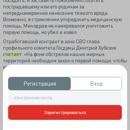
пострадавшему или его родичам за
непреднамеренное нанесение тяжкого вреда.
Возможно, в стремлении упорядочить медицинскую
помощь, Минздрав не намеревался уничтожить
первую помощь, но убил и извёл.
Отработавший контракт в зоне СВО глава
профильного комитета Госдумы Дмитрий Хубезов
с
читает
: «На фоне обстрелов наших мирных
территорий необходим закон о первой помощи, чтобы
все понимали базовый объём первичных мер и их
расширенный объём. <…> Базовая оказывается сразу.
Мимо человек прошёл, увидел, что человеку плохо, и
Регистрация
Регистрация
Вход
Вход
оказал. Расширенная подразумевает включение и
лекарственных препаратов, и дополнительных
средств».
Парламентарий не первым поднял проблему
Зарегистрироваться
законодательного отсутствия первой помощи, но в
сегодняшней ситуации это актуально, а в
неминуемом военном будущем станет крайне