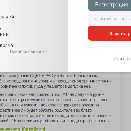
чам, что явно менее 1% популяции малолеток. Ведомство
Регистрация
Регистрация
вяти субъектах РФ реализуются пилотные проекты, целью
етей с риском развития ментальных нарушений, в том
врачей
жных диагностических маркеров РАС, а проявления
е
ир науки не способен помочь клиницистам, потому что не
Зарегистр
цины
а аутистических заболеваний, но уверен в
иканские учёные из Университета Северной Каролины
врача
ики, позволяющий выявить аутизм за год до появления
Все возможности
мозга.
Или с 
Университета Джонса Хопкинса обвинили фолаты и В12. В
моль/л сопряжены с двукратным, а более 600мкмоль/л
ом аутизма. Испанцы обнаружили влияние приёма
и на инициацию СДВГ и РАС у ребёнка. Беременным
ез исследования их уровня, а парацетамол принимается по
ров-гинекологов, куда у педиатров допуска нет.
ам поликлиник для диагностики РАС не дадут «в руки»
, что психиатры изучают и опытно нарабатывают все годы
обы поликлинические доктора на порядок нарастили
фективнее ли будет обязать родителей во благо
ьтацию психиатра, а не тешить родительское тщеславие –
учший»? Родители могут обидеться, а педиатры бесправны.
нижено в 10 раз (iz.ru)