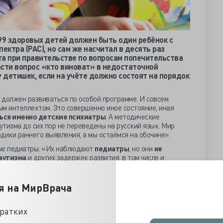
99 здоровых детей должен быть один ребёнок с
ектра (РАС), но сам же насчитал в десять раз
ета при правительстве по вопросам попечительства
сти вопрос «кто виноват» в недостаточной
у детишек, если на учёте должно состоят на порядок
 должен развиваться по особой программе. И совсем
ным интеллектом. Это совершенно иное состояние, иная
ься именно детские психиатры
. А методические
тизма до сих пор не переведены на русский язык. Мир
дики раннего выявления, а мы остаёмся на обочине».
вые педиатры. «Их наблюдают
педиатры
, но они
не
аутизма
и других задержек развития, в том числе и
я не предпринимаются, и ребёнок остается без помощи», -
й психиатр Анна Портнова. Педиатры не владеют, потому
личная власть решила обучать педиатров и неврологов
я на МирВрача
 мир адекватно и без существенного преувеличения
кратких
ёт ставятся как будто все маленькие аутисты и