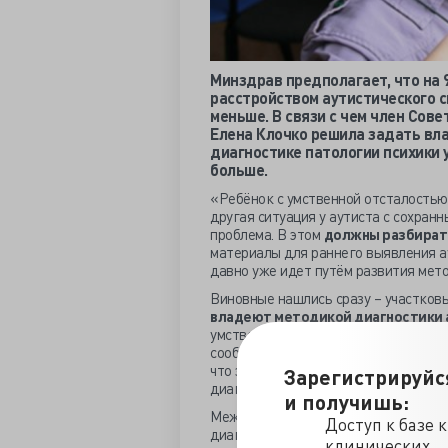
Минздрав предполагает, что на 
расстройством аутистического сп
меньше. В связи с чем член Сов
Елена Клочко решила задать вла
диагностике патологии психики 
больше.
«Ребёнок с умственной отсталостью
другая ситуация у аутиста с сохран
проблема. В этом
должны разбират
материалы для раннего выявления ау
давно уже идет путём развития мето
Виновные нашлись сразу – участко
владеют методикой диагностики 
умственной отсталости. Меры воврем
сообщила главный столичный детски
что это не их спектр заботы, но сто
Зарегистрируйс
диагностике психической патологии.
и получишь:
Между тем, Минздрав не уверен, что
Доступ к базе 
диагностирует РАС, потому что на уч
клинических