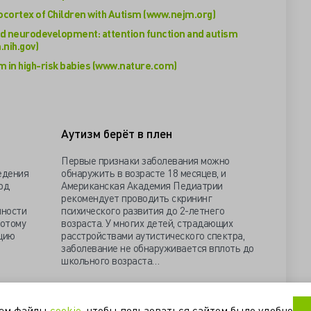
eocortex of Children with Autism (www.nejm.org)
d neurodevelopment: attention function and autism
nih.gov)
sm in high-risk babies (www.nature.com)
Аутизм берёт в плен
Первые признаки заболевания можно
едения
обнаружить в возрасте 18 месяцев, и
рд
Американская Академия Педиатрии
рекомендует проводить скрининг
нности
психического развития до 2-летнего
потому
возраста. У многих детей, страдающих
цию
расстройствами аутистического спектра,
заболевание не обнаруживается вплоть до
школьного возраста…
амол
педиатрия
фолаты
уем файлы
cookie
, чтобы пользоваться сайтом было удобно