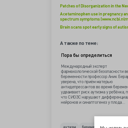
Patches of Disorganization in the N
Acetaminophen use in pregnancy an
spectrum symptoms (www.ncbi.nlm.
Brain scans spot early signs of auti
А также по теме:
Пора бы определиться
Международный эксперт
фармакологической безопасности в
беременности профессор Аник Бера
уверена, что приём матерью
антидепрессантов во время береме
удваивает риск аутизма у ребёнка, 
что СИОЗС нарушают дифференциа
нейронов и синаптогенез у плода…
аутизм
беременность
парацет
Мы использ