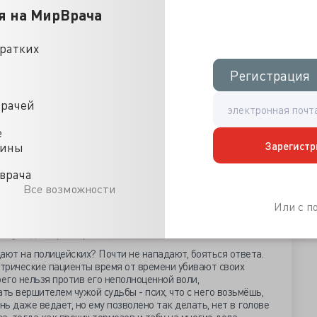
ду – никому не пришло в голову, что он – дикий зверь.
я на МирВрача
доктора в луже крови. Доктору Пономарёву был 61 год, 33
о доброжелательность, жизненный оптимизм, простота в
бую атмосферу. Сергея Александровича отличали внимание
кратких
рофессионализм».
Регистрация
Регистрация
отника-надомника, который совершенно не намерен
вие разрабатывает версию личного недоброжелательного
е признанного психом, к невропатологу. Хотя «личные»
врачей
сключены, потому как доктор был на «боевом» посту и
го убийство должно квалифицироваться как преднамеренное
е
бязанностей, с отягчающими обстоятельствами.
Зарегистр
цины
к сотрудникам правоохранительных органов всегда
 они, охраняя покой граждан, взаимодействуют с особым
врача
не считаются характерологическим исключением.
Все возможности
оги работают с тотально нездоровым по ЦНС
Или с 
кие-то «вредные» проценты. Психиатры предусмотрительно
электрички, опасаясь внезапного появления злобного
кинуть доктора на рельсы.
ают на полицейских? Почти не нападают, бояться ответа.
атрические пациенты время от времени убивают своих
оего нельзя против его неполноценной воли,
ть вершителем чужой судьбы - псих, что с него возьмёшь,
ень даже ведает, но ему позволено так делать, нет в голове