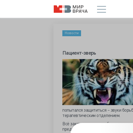
Новости
Пациент-зверь
попытался защититься – звуки борь
терапевтическим отделением.
Всё закончилось очень быстро, как
предметом» пришёлся на сонную арт