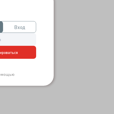
Вход
Вход
ироваться
Забыли пароль?
помощью