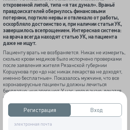
откровенной липой, типа «я так думал». Враньё
правдоискателей обернулось финансовыми
потерями, портило нервы и отвлекало от работы,
оскорбляло достоинство и, при наличии статьи УК,
завершилось всепрощением. Интересная система:
на врача всегда находят статью УК, на пациента
даже не ищут.
Пациенту врать не возбраняется. Никак не измерить,
сколько крови медиков было испорчено проверками
после заявления жителя Рязанской губернии
Коршунова про «до нас никак лекарства не доходят,
именно бесплатные». Показалось мужчине, что все
коронавирусные пациенты должны лечиться
бесплатно, «но этого нет. У нас, кого я знаю, лечатся
сами. Где деньги?» Следователи выяснили, что
родичи и знакомые жалобщика в стационаре
получали всё необходимое и бесплатно. За наглые
Регистрация
Регистрация
Вход
Вход
фантазии наказывать не стали, мол, бедолагу бесы
попутали.