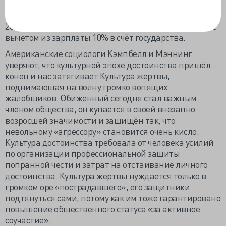
обсервационного центра тел умерших от COVID-19.
За распространение ложной информации по статье
207 УК РФ получила полгода исправительных работ с
вычетом из зарплаты 10% в счёт государства.
Американские социологи Кэмпбелл и Мэннинг
уверяют, что культурной эпохе достоинства пришёл
конец и нас затягивает Культура жертвы,
поднимающая на волну громко вопящих
жалобщиков. Обиженный сегодня стал важным
членом общества, он купается в своей внезапно
возросшей значимости и защищён так, что
невольному «агрессору» становится очень кисло.
Культура достоинства требовала от человека усилий
по организации профессиональной защиты
попранной чести и затрат на отстаивание личного
достоинства. Культура жертвы нуждается только в
громком оре «пострадавшего», его защитники
подтянуться сами, потому как им тоже гарантировано
повышение общественного статуса «за активное
соучастие».