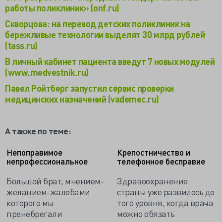
работы поликлиник» (onf.ru)
Скворцова: на перевод детских поликлиник на
бережливые технологии выделят 30 млрд рублей
(tass.ru)
В личный кабинет пациента введут 7 новых модулей
(www.medvestnik.ru)
Павел Ройтберг запустил сервис проверки
медицинских назначений (vademec.ru)
А также по теме:
Непоправимое
Крепостничество и
непрофессиональное
телефонное бесправие
Большой брат, мнением-
Здравоохранение
желанием-жалобами
страны уже развилось до
которого мы
того уровня, когда врача
пренебрегали
можно обязать