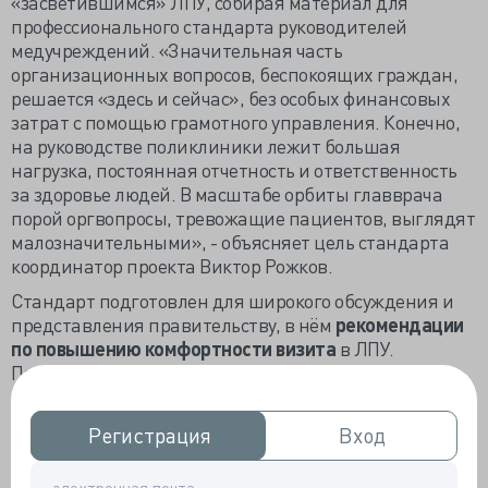
«засветившимся» ЛПУ, собирая материал для
профессионального стандарта руководителей
медучреждений. «Значительная часть
организационных вопросов, беспокоящих граждан,
решается «здесь и сейчас», без особых финансовых
затрат с помощью грамотного управления. Конечно,
на руководстве поликлиники лежит большая
нагрузка, постоянная отчетность и ответственность
за здоровье людей. В масштабе орбиты главврача
порой оргвопросы, тревожащие пациентов, выглядят
малозначительными», - объясняет цель стандарта
координатор проекта Виктор Рожков.
Стандарт подготовлен для широкого обсуждения и
представления правительству, в нём
рекомендации
по повышению комфортности визита
в ЛПУ.
Прописаны в нём парковки, пандусы, мягкая мебель
в вестибюлях, внешний вид сотрудников и
конкретная ответственность за достоверность
Регистрация
Регистрация
Вход
Вход
расписания, а также заблаговременное
предупреждение пациента об отмене приёма,