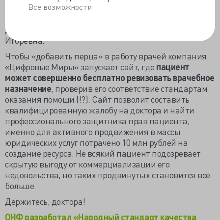
Все возможности
медицинскую карту и получение эпикриза, а также
получение доступа через этот эпикриз к медицинской
документации», - на брифинге сообщила Вероника
Игоревна.
Чтобы «добавить перца» в работу врачей компания
«Цифровые Миры» запускает сайт, где
пациент
может совершенно бесплатно ревизовать врачебное
назначение
, проверив его соответствие стандартам
оказания помощи (!?). Сайт позволит составить
квалифицированную жалобу на доктора и найти
профессионального защитника прав пациента,
именно для активного продвижения в массы
юридических услуг потрачено 10 млн рублей на
создание ресурса. Не всякий пациент подозревает
скрытую выгоду от коммерциализации его
недовольства, но таких продвинутых становится всё
больше.
Держитесь, доктора!
ОНФ разработал «Народный стандарт качества