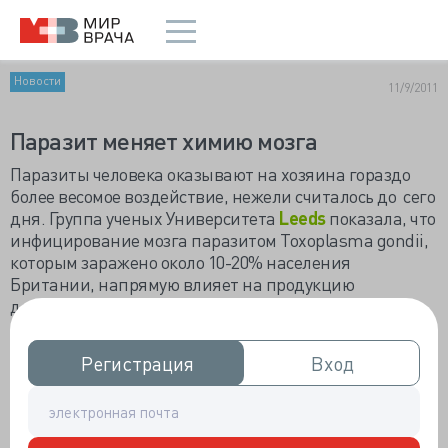
Новости
11/9/2011
Паразит меняет химию мозга
Паразиты человека оказывают на хозяина гораздо
более весомое воздействие, нежели считалось до сего
дня. Группа ученых Университета
Leeds
показала, что
инфицирование мозга паразитом Toxoplasma gondii,
которым заражено около 10-20% населения
Британии, напрямую влияет на продукцию
допамина - основного химического медиатора мозга.
Работа была проведена на грызунах, но ведущий
исследователь доктор Glenn McConkey верит, что
Регистрация
Регистрация
Вход
Вход
результаты могут пролить свет на лечение допамин-
зависимой нейропатологии у людей. К примеру, таких
широко распространенных заболеваний, как
шизофрения, синдром гиперактивности с дефицитом