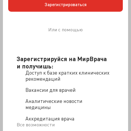
Зарегистрироваться
внимания и болезнь Паркинсона.
Или с помощью
Зарегистрируйся на МирВрача
и получишь:
Команда ученых обнаружила, что паразит вызывает
Доступ к базе кратких клинических
продукцию и высвобождение из пораженных клеток
рекомендаций
мозга допамина в значительно большей
концентрации, чем нужно.
Вакансии для врачей
«Наш эксперимент показал, что в нервных клетках T.
Аналитические новости
gondii может управлять выработкой и вызывать
медицины
значительное повышение воспроизводства
допамина» - говорит доктор McConkey.
Аккредитация врача
Все возможности
«Люди являются случайными хозяевами T. Gondii,