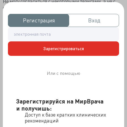
Не могу согласиться с некоторыми тезисами, а не с
самим праведным позывом на защиту. Не кажутся
«беспочвенными обвинениями бригаде скорой
помощи по поводу "бездушного" отношения к
Регистрация
Регистрация
Вход
Вход
пациенту во время произведения транспортировки».
Не верить собственным глазам никак нельзя, хотя
такое бы лучше никогда не видеть. Душевность не
предполагает грубости, и уж точно, волочения по полу
Зарегистрироваться
за ноги, когда пьяная головёнка бьётся о ступеньки.
Упаси, боже, от душевности в оном варианте. «На
основании предъявленного видео нет доказательств
жестокого и непрофессионального обращения с
Или с помощью
пациентом». Действительно, зафиксировано очень
милое обращение.
«У сообщества медицинских работников возникает
вопрос, где в момент инцидента были родственники,
Зарегистрируйся на МирВрача
которые должны были оказать помощь при
и получишь:
проведении транспортировки? Где была полиция,
Доступ к базе кратких клинических
если заявлено, что пациент был избит? Почему
рекомендаций
родственники данного пациента допускают