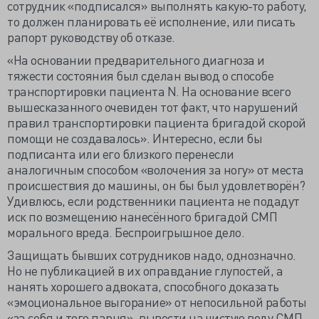
сотрудник «подписался» выполнять какую-то работу,
то должен планировать её исполнение, или писать
рапорт руководству об отказе.
«На основании предварительного диагноза и
тяжести состояния был сделан вывод о способе
транспортировки пациента N. На основание всего
вышесказанного очевиден тот факт, что нарушений
правил транспортировки пациента бригадой скорой
помощи не создавалось». Интересно, если бы
подписанта или его близкого перенесли
аналогичным способом «волочения за ногу» от места
происшествия до машины, он бы был удовлетворён?
Удивлюсь, если родственники пациента не подадут
иск по возмещению нанесённого бригадой СМП
морального вреда. Беспроигрышное дело.
Защищать бывших сотрудников надо, однозначно.
Но не публикацией в их оправдание глупостей, а
нанять хорошего адвоката, способного доказать
«эмоциональное выгорание» от непосильной работы
«за себя и того парня», вывести на чистую воду СМП-