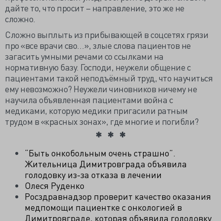
дайте то, что просит – направление, это же не
сложно.
Сложно выплыть из прибывающей в соцсетях грязи
про «все врачи сво…», злые слова пациентов не
загасить умными речами со ссылками на
нормативную базу. Господи, неужели общение с
пациентами такой неподъёмный труд, что научиться
ему невозможно? Неужели чиновников ничему не
научила объявленная пациентами война с
медиками, которую медики пригасили ратным
трудом в «красных зонах», где многие и погибли?
“Быть онкобольным очень страшно”.
Жительница Димитровграда объявила
голодовку из-за отказа в лечении
Олеся Руденко
Росздравнадзор проверит качество оказания
медпомощи пациентке с онкологией в
Димитровграде, которая объявила голодовку