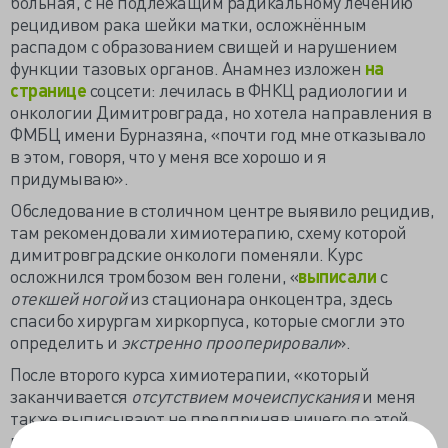
больная, с не подлежащим радикальному лечению
рецидивом рака шейки матки, осложнённым
распадом с образованием свищей и нарушением
функции тазовых органов. Анамнез изложен
на
странице
соцсети: лечилась в ФНКЦ радиологии и
онкологии Димитровграда, но хотела направления в
ФМБЦ имени Бурназяна, «почти год мне отказывало
в этом, говоря, что у меня все хорошо и я
придумываю».
Обследование в столичном центре выявило рецидив,
там рекомендовали химиотерапию, схему которой
димитровградские онкологи поменяли. Курс
осложнился тромбозом вен голени, «
выписали
с
отекшей ногой
из стационара онкоцентра, здесь
спасибо хирургам хиркорпуса, которые смогли это
определить и
экстренно прооперировали
».
После второго курса химиотерапии, «который
заканчивается
отсутствием мочеиспускания
и меня
также выписывают не предприняв ничего по этой
проблеме в онкоцентре. Здесь снова помогает