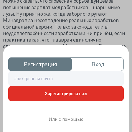
Можно сказать, что словесная борьба думцев за
повышение зарплат медработников – шары мимо
лузы. Ну приятно же, когда забористо ругают
Минздрав за несовпадение реальных заработков
официальной версии. Только законодатели в
неудовлетворённости заработками ни при чём, если
практика такая, что главврач единолично
определяет, как платить. Можно укорять Госдуму, что
дали слабину в отсечении страховщиков от
отправления ОМС. Да, не смогли отсечь посредника,
Регистрация
Регистрация
Вход
Вход
зато сохранили работу тысячам россиян.
«ЛДПР предлагает
пересмотреть действующие
нормативы ожидания медицинской п
омощи по ОМС и
существенно сократить сроки записи к специалистам,
Зарегистрироваться
проведения обследований и диагностических
процедур,
прежде всего для пациентов с тяжёлыми и
хроническими заболеваниями. Государственная
медицина должна служить людям», - считает глава
Или с помощью
партии. Разве неправду сказал? Чистая правда:
обывателей бесит запись вообще и в частности