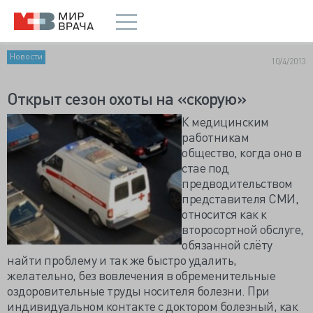
Новости
10/4/2013
Открыт сезон охоты на «скорую»
К медицинским
работникам
общество, когда оно в
стае под
предводительством
представителя СМИ,
относится как к
второсортной обслуге,
обязанной слёту
найти проблему и так же быстро удалить,
желательно, без вовлечения в обременительные
оздоровительные труды носителя болезни. При
индивидуальном контакте с доктором болезный, как