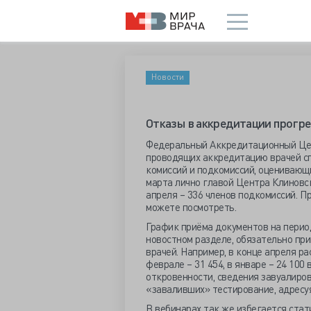
Новости
Отказы в аккредитации прогр
Федеральный Аккредитационный Цен
проводящих аккредитацию врачей сп
комиссий и подкомиссий, оценивающи
марта лично главой Центра Клиновск
апреля – 336 членов подкомиссий. П
можете посмотреть.
График приёма документов на перио
новостном разделе, обязательно пр
врачей. Например, в конце апреля ра
феврале – 31 454, в январе – 24 100
откровенности, сведения завуалиров
«заваливших» тестирование, адресу
В вебинарах так же избегается стат