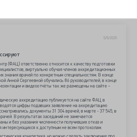
5/5/2025
ессируют
тр (ФАЦ) ответственно относится к качеству подготовки
ециалистов, виртуально обучая членов аккредитационных
х знания врачей по конкретным специальностям. В конце
ой Анной Сергеевной обучались 86 руководителей, в конце
резентации и видеоотчёты так же размещены на сайте –
дическую аккредитацию публикуется на сайте ФАЦ в
иводятся цифры подавших заявление на аккредитацию
ссматривались документы 31 304 врачей, в марте - 37 545, в
 врачей. В результатах заседаний не замечается
аны и без указания численности получивших отказ и
я интересующихся к доступным не всем протоколам.
истическая конкретика, но можно сделать заключение про