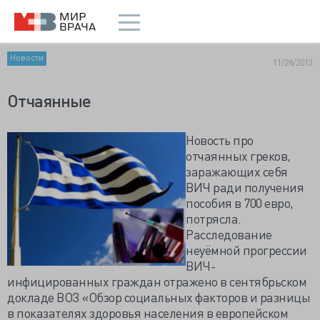
Новости
11/28/2013
Отчаянные
Новость про
отчаянных греков,
заражающих себя
ВИЧ ради получения
пособия в 700 евро,
потрясла.
Расследование
неуёмной прогрессии
ВИЧ-
инфицированных граждан отражено в сентябрьском
докладе ВОЗ «Обзор социальных факторов и разницы
в показателях здоровья населения в европейском