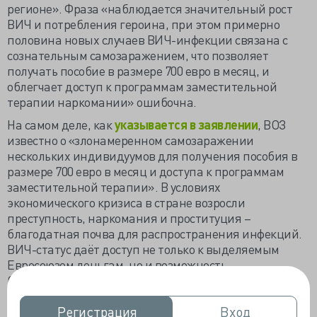
регионе». Фраза «наблюдается значительный рост
ВИЧ и потребления героина, при этом примерно
половина новых случаев ВИЧ-инфекции связана с
сознательным самозаражением, что позволяет
получать пособие в размере 700 евро в месяц, и
облегчает доступ к программам заместительной
терапии наркомании» ошибочна.
На самом деле, как
указывается в заявлении
, ВОЗ
известно о «злонамеренном самозаражении
нескольких индивидуумов для получения пособия в
размере 700 евро в месяц и доступа к программам
заместительной терапии». В условиях
экономического кризиса в стране возросли
преступность, наркомания и проституция –
благодатная почва для распространения инфекций.
ВИЧ-статус даёт доступ не только к выделяемым
Евросоюзом деньгам, но и возможность
безотлагательного начала специфической терапии,
что глубоко «параллельно» заражённым со «дна
жизни».
Регистрация
Регистрация
Вход
Вход