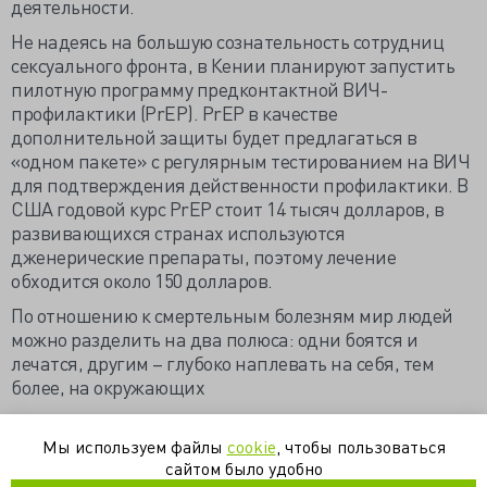
деятельности.
Не надеясь на большую сознательность сотрудниц
сексуального фронта, в Кении планируют запустить
пилотную программу предконтактной ВИЧ-
профилактики (PrEP). PrEP в качестве
дополнительной защиты будет предлагаться в
«одном пакете» с регулярным тестированием на ВИЧ
для подтверждения действенности профилактики. В
США годовой курс PrEP стоит 14 тысяч долларов, в
развивающихся странах используются
дженерические препараты, поэтому лечение
обходится около 150 долларов.
По отношению к смертельным болезням мир людей
можно разделить на два полюса: одни боятся и
лечатся, другим – глубоко наплевать на себя, тем
более, на окружающих
Кризис в Европе: греки заражают себя ВИЧ ради
пособия в €700 (russian.rt.com)
Мы используем файлы
cookie
, чтобы пользоваться
сайтом было удобно
Кения: таблетки от ВИЧ вместо презервативов