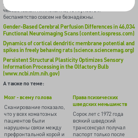
сенсорной информации. Если такое происходит и в
человеческом гиппокампе, то глупость и
беспамятство совсем не безнадёжны.
Gender-Based Cerebral Perfusion Differences in 46,034
Functional Neuroimaging Scans (content.iospress.com)
Dynamics of cortical dendritic membrane potential and
spikes in freely behaving rats (science.sciencemag.org)
Persistent Structural Plasticity Optimizes Sensory
Information Processing in the Olfactory Bulb
(www.ncbi.nlm.nih.gov)
А также по теме:
Мозг - всему голова
Права психических
шведских меньшинств
Сканирование показало,
что у всех коматозных
Сорок лет с 1972 года
пациентов были
всякий шведский
нарушены связи между
транссексуал получал
префронтальной корой и
паспорт только после