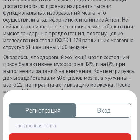
достаточно было проанализировать тысячи
функциональных изображений мозга, что
осуществили в калифорнийской клинике Amen. Не
сейчас стало известно, что психические заболевания
имеют гендерные предпочтения, поэтому целью
исследования стали ОФЭКТ 128 различных мозговых
структур 51 женщины и 68 мужчин.
Оказалось, что здоровый женский мозг в состоянии
покоя был активнее мужского на 12% и на 8% при
выполнении заданий на внимание. Концентрируясь,
дамы задействовали 48 отделов мозга, а мужчины –
всего 22, напирая на активизацию мозжечка. После
мозгов 119 здоровых добровольцев специалисты
приступили к анализу компьютерной томографии 26
683 психических пациентов: 16 143 женщин и 10 540
Регистрация
Регистрация
Вход
Вход
мужчин. Выявились аналогичные закономерности,
так активность больной женской ЦНС была выше на
10% в покое и при работе.
Учёные Калифорнийского университета перевернули