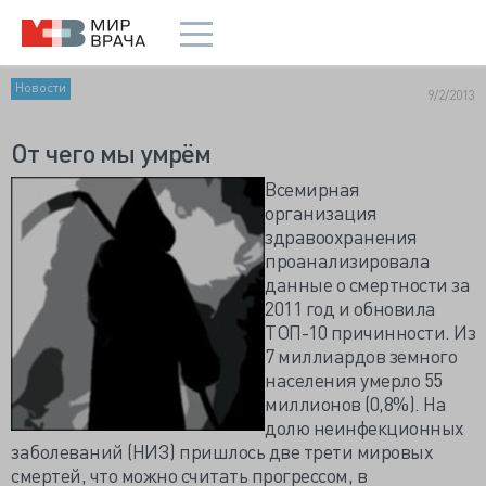
Новости
9/2/2013
От чего мы умрём
Всемирная
организация
здравоохранения
проанализировала
данные о смертности за
2011 год и обновила
ТОП-10 причинности. Из
7 миллиардов земного
населения умерло 55
миллионов (0,8%). На
долю неинфекционных
заболеваний (НИЗ) пришлось две трети мировых
смертей, что можно считать прогрессом, в