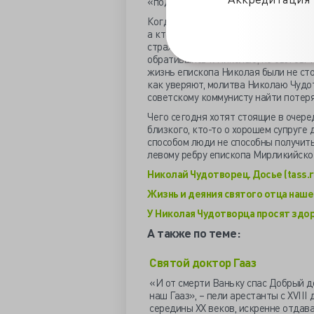
«подобно мертвому» лежавшему и вс
Когда корабль причалил, начались м
а кто страдал тяжелыми недугами, ис
страждущего или мучимого телесной 
обратившись к Николаю, не был бы т
жизнь епископа Николая были не сто
как уверяют, молитва Николаю Чудот
советскому коммунисту найти потер
Чего сегодня хотят стоящие в очере
близкого, кто-то о хорошем супруге д
способом люди не способны получит
левому ребру епископа Мирликийског
Николай Чудотворец. Досье (tass.r
Жизнь и деяния святого отца нашег
У Николая Чудотворца просят здоро
А также по теме:
Святой доктор Гааз
«И от смерти Ваньку спас Добрый д
наш Гааз», – пели арестанты с XVIII 
середины XX веков, искренне отдав