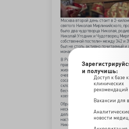
Москва второй день стоит в 2-кило
святого Николая Мирликийского, пр
было два чудотворца Николая, родив
Николай Угодник и Чудотворец Мирл
собственной постели» между 342 и 35
был не столь активно почитаемый и
монастыря Николай Пинарский, тоже
В Россию привезли мощи, конкретно 
Зарегистрируйс
православные «списали» образ Санта
жизни старца, а через семь веков, п
и получишь:
очевидных разночтений. Известно, ч
Доступ к базе 
сосать грудь матери в среду и пятни
клинических
склонность к воздержанию». Мать е
рекомендаций
бесчадной», что тоже было поставле
коего скончалась в родах.
Вакансии для 
Обратили внимание окружающих возд
несмотря на тщательное сохранение 
Аналитически
делал в темноте и скрывшись под пл
новости меди
настоятелем храма. Во время путеше
Николай многочасовыми молитвами з
Аккредитация 