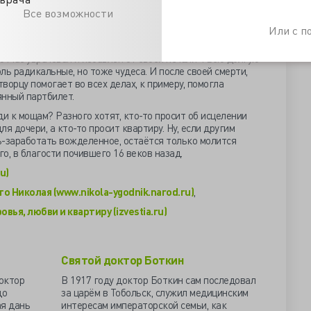
тавшему «скорее, чем пробуждают спящего».
Все возможности
ассовые исцеления, «слепые тотчас узрели любезный свет,
Или с 
целялись от них; коротко сказать, не было ни одного
болью, ни одного, обремененного печалью, кто,
отчас уврачеван и избавлен от своей печали». Всю долгую
ль радикальные, но тоже чудеса. И после своей смерти,
ворцу помогает во всех делах, к примеру, помогла
янный партбилет.
ди к мощам? Разного хотят, кто-то просит об исцелении
ля дочери, а кто-то просит квартиру. Ну, если другим
ь-заработать вожделенное, остаётся только молится
о, в благости почившего 16 веков назад.
u)
о Николая (www.nikola-ygodnik.narod.ru)
,
вья, любви и квартиру (izvestia.ru)
Святой доктор Боткин
октор
В 1917 году доктор Боткин сам последовал
до
за царём в Тобольск, служил медицинским
ая дань
интересам императорской семьи, как